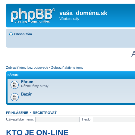
vaša_doména.sk
Všetko o rally
Obsah fóra
Zobraziť témy bez odpovede
•
Zobraziť aktívne témy
FÓRUM
Fórum
Rôzne témy o rally
Bazár
PRIHLÁSENIE
•
REGISTROVAŤ
Užívateľské meno:
Heslo:
KTO JE ON-LINE