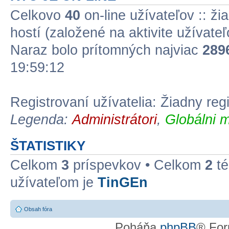
Celkovo
40
on-line užívateľov :: ži
hostí (založené na aktivite užívate
Naraz bolo prítomných najviac
289
19:59:12
Registrovaní užívatelia: Žiadny reg
Legenda:
Administrátori
,
Globálni m
ŠTATISTIKY
Celkom
3
príspevkov • Celkom
2
té
užívateľom je
TinGEn
Obsah fóra
Poháňa
phpBB
® For