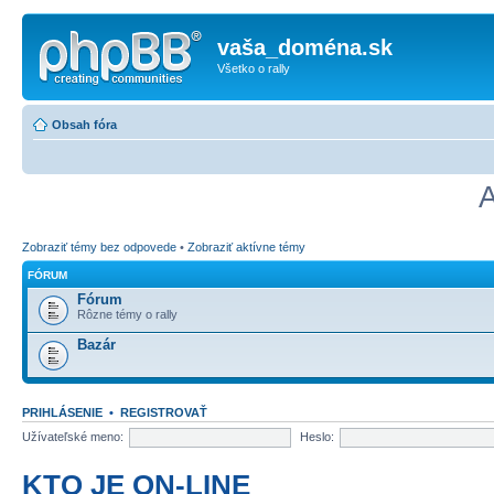
vaša_doména.sk
Všetko o rally
Obsah fóra
A
Zobraziť témy bez odpovede
•
Zobraziť aktívne témy
FÓRUM
Fórum
Rôzne témy o rally
Bazár
PRIHLÁSENIE
•
REGISTROVAŤ
Užívateľské meno:
Heslo:
KTO JE ON-LINE