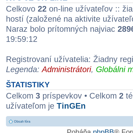
Celkovo
22
on-line užívateľov :: ži
hostí (založené na aktivite užívate
Naraz bolo prítomných najviac
289
19:59:12
Registrovaní užívatelia: Žiadny reg
Legenda:
Administrátori
,
Globálni m
ŠTATISTIKY
Celkom
3
príspevkov • Celkom
2
té
užívateľom je
TinGEn
Obsah fóra
Poháňa
phpBB
® For