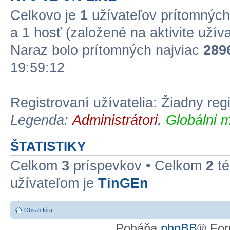
Celkovo je
1
užívateľov prítomných:
a 1 hosť (založené na aktivite užív
Naraz bolo prítomných najviac
289
19:59:12
Registrovaní užívatelia: Žiadny reg
Legenda:
Administrátori
,
Globálni m
ŠTATISTIKY
Celkom
3
príspevkov • Celkom
2
té
užívateľom je
TinGEn
Obsah fóra
Poháňa
phpBB
® For