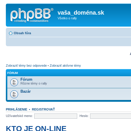
vaša_doména.sk
Všetko o rally
Obsah fóra
Zobraziť témy bez odpovede
•
Zobraziť aktívne témy
FÓRUM
Fórum
Rôzne témy o rally
Bazár
PRIHLÁSENIE
•
REGISTROVAŤ
Užívateľské meno:
Heslo:
KTO JE ON-LINE