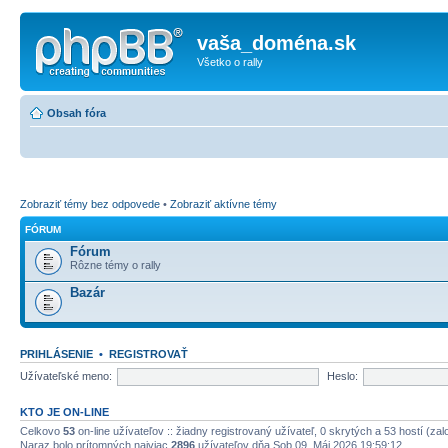
vaša_doména.sk
Všetko o rally
Obsah fóra
Zobraziť témy bez odpovede
•
Zobraziť aktívne témy
FÓRUM
Fórum
Rôzne témy o rally
Bazár
PRIHLÁSENIE
•
REGISTROVAŤ
Užívateľské meno:
Heslo:
KTO JE ON-LINE
Celkovo
53
on-line užívateľov :: žiadny registrovaný užívateľ, 0 skrytých a 53 hostí (za
Naraz bolo prítomných najviac
2896
užívateľov dňa Sob 09. Máj 2026 19:59:12