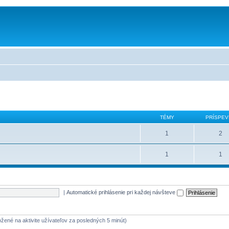
TÉMY
PRÍSPEV
1
2
1
1
|
Automatické prihlásenie pri každej návšteve
ložené na aktivite užívateľov za posledných 5 minút)