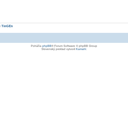
e
TinGEn
Poháňa
phpBB
® Forum Software © phpBB Group
Slovenský preklad vytvoril
Kamahl
.