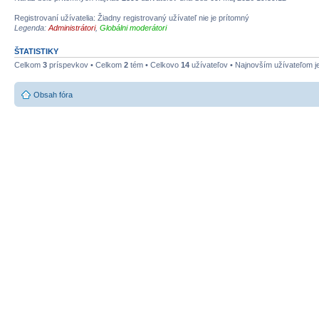
Registrovaní užívatelia: Žiadny registrovaný užívateľ nie je prítomný
Legenda:
Administrátori
,
Globálni moderátori
ŠTATISTIKY
Celkom
3
príspevkov • Celkom
2
tém • Celkovo
14
užívateľov • Najnovším užívateľom j
Obsah fóra