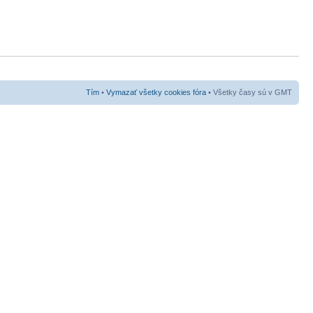
Tím
•
Vymazať všetky cookies fóra
• Všetky časy sú v GMT