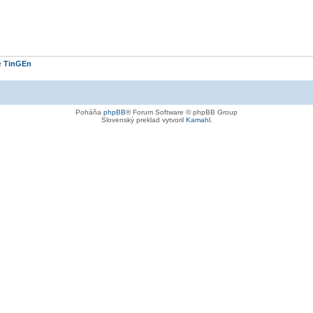
e
TinGEn
Poháňa
phpBB
® Forum Software © phpBB Group
Slovenský preklad vytvoril
Kamahl
.