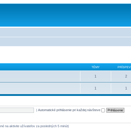
TÉMY
PRÍSPEV
1
2
1
1
|
Automatické prihlásenie pri každej návšteve
žené na aktivite užívateľov za posledných 5 minút)