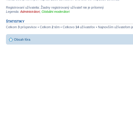
Registrovaní užívatelia: Žiadny registrovaný užívateľ nie je prítomný
Legenda:
Administrátori
,
Globálni moderátori
ŠTATISTIKY
Celkom
3
príspevkov • Celkom
2
tém • Celkovo
14
užívateľov • Najnovším užívateľom j
Obsah fóra