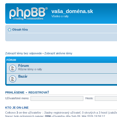
vaša_doména.sk
Všetko o rally
Obsah fóra
Zobraziť témy bez odpovede
•
Zobraziť aktívne témy
FÓRUM
Fórum
Rôzne témy o rally
Bazár
PRIHLÁSENIE
•
REGISTROVAŤ
Užívateľské meno:
Heslo:
KTO JE ON-LINE
Celkovo
3
on-line užívateľov :: žiadny registrovaný užívateľ, 0 skrytých a 3 hostí (zalo
Naraz bolo prítomných najviac
2896
užívateľov dňa Sob 09. Máj 2026 19:59:12