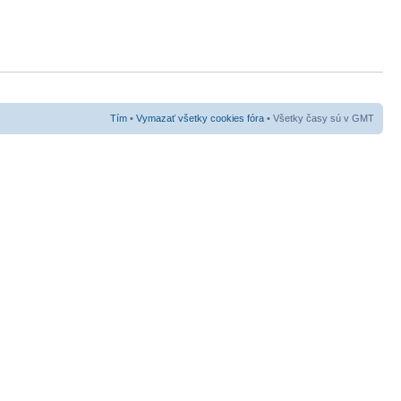
Tím
•
Vymazať všetky cookies fóra
• Všetky časy sú v GMT