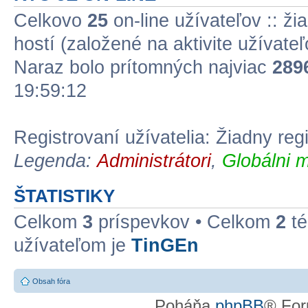
Celkovo
25
on-line užívateľov :: ži
hostí (založené na aktivite užívate
Naraz bolo prítomných najviac
289
19:59:12
Registrovaní užívatelia: Žiadny reg
Legenda:
Administrátori
,
Globálni m
ŠTATISTIKY
Celkom
3
príspevkov • Celkom
2
té
užívateľom je
TinGEn
Obsah fóra
Poháňa
phpBB
® For