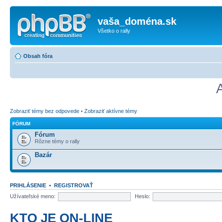
vaša_doména.sk
Všetko o rally
Obsah fóra
Zobraziť témy bez odpovede
•
Zobraziť aktívne témy
FÓRUM
Fórum
Rôzne témy o rally
Bazár
PRIHLÁSENIE
•
REGISTROVAŤ
Užívateľské meno:
Heslo:
KTO JE ON-LINE