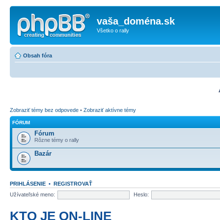
vaša_doména.sk
Všetko o rally
Obsah fóra
Zobraziť témy bez odpovede
•
Zobraziť aktívne témy
FÓRUM
Fórum
Rôzne témy o rally
Bazár
PRIHLÁSENIE
•
REGISTROVAŤ
Užívateľské meno:
Heslo:
KTO JE ON-LINE