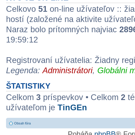
Celkovo
51
on-line užívateľov :: ži
hostí (založené na aktivite užívate
Naraz bolo prítomných najviac
289
19:59:12
Registrovaní užívatelia: Žiadny reg
Legenda:
Administrátori
,
Globálni m
ŠTATISTIKY
Celkom
3
príspevkov • Celkom
2
té
užívateľom je
TinGEn
Obsah fóra
Poháňa
phpBB
® For