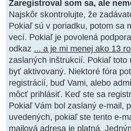
Zaregistroval som sa, ale nem
Najskôr skontrolujte, že zadáva
Pokiaľ sú v poriadku, potom sa 
vecí. Pokiaľ je povolená podpora 
odkaz
... a je mi menej ako 13 r
zaslaných inštrukcií. Pokiaľ toto
byť aktivovaný. Niektoré fóra po
registrácií, buď Vami, alebo adm
môcť prihlásiť. Keď ste sa regist
Pokiaľ Vám bol zaslaný e-mail, p
uvedených, pokiaľ ste tento e-mai
mailová adresa je platná. Jedný