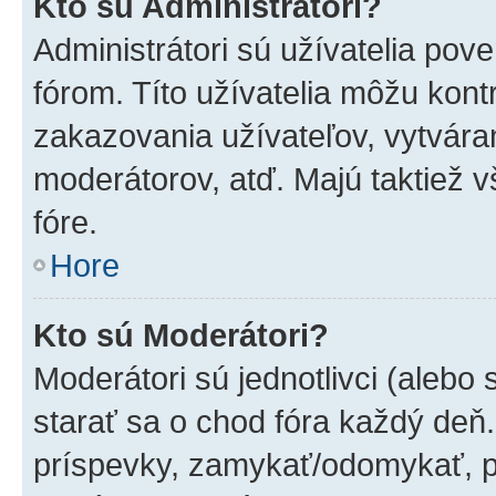
Kto sú Administrátori?
Administrátori sú užívatelia pov
fórom. Títo užívatelia môžu kont
zakazovania užívateľov, vytvára
moderátorov, atď. Majú taktiež
fóre.
Hore
Kto sú Moderátori?
Moderátori sú jednotlivci (alebo 
starať sa o chod fóra každý deň
príspevky, zamykať/odomykať, p