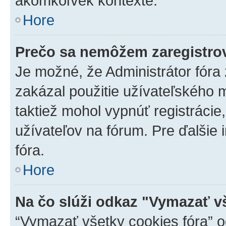
akomkoľvek kontexte.
Hore
Prečo sa nemôžem zaregistro
Je možné, že Administrátor fóra
zakázal použitie užívateľského me
taktiež mohol vypnúť registrácie
užívateľov na fórum. Pre ďalšie 
fóra.
Hore
Na čo slúži odkaz "Vymazať v
“Vymazať všetky cookies fóra” o