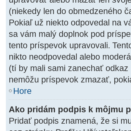
(niekedy len do obmedzeného čas
Pokiaľ už niekto odpovedal na vá
sa vám malý doplnok pod príspev
tento príspevok upravovali. Tento
nikto neodpovedal alebo moderáto
(tí by mali sami zanechať odkaz 
nemôžu príspevok zmazať, pokia
Hore
Ako pridám podpis k môjmu p
Pridať podpis znamená, že si mus