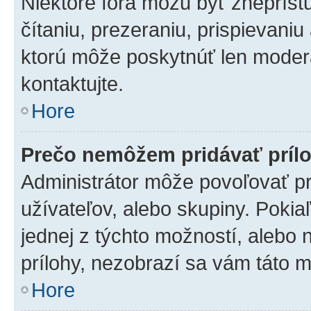
Niektoré fóra môžu byť zneprís
čítaniu, prezeraniu, prispievaniu
ktorú môže poskytnúť len moderát
kontaktujte.
Hore
Prečo nemôžem pridávať príl
Administrátor môže povoľovať pri
užívateľov, alebo skupiny. Poki
jednej z týchto možností, alebo 
prílohy, nezobrazí sa vám táto m
Hore