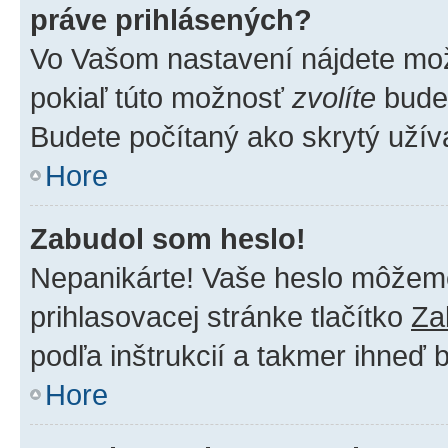
práve prihlásených?
Vo Vašom nastavení nájdete m
pokiaľ túto možnosť
zvolíte
budet
Budete počítaný ako skrytý užíva
Hore
Zabudol som heslo!
Nepanikárte! Vaše heslo môžeme 
prihlasovacej stránke tlačítko
Za
podľa inštrukcií a takmer ihneď 
Hore