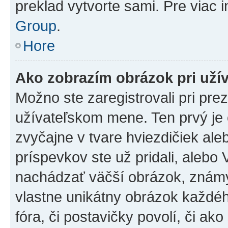
preklad vytvorte sami. Pre viac 
Group
.
Hore
Ako zobrazím obrázok pri už
Možno ste zaregistrovali pri pre
užívateľskom mene. Ten prvý je
zvyčajne v tvare hviezdičiek ale
príspevkov ste už pridali, alebo
nachádzať väčší obrázok, známy 
vlastne unikátny obrázok každého
fóra, či postavičky povolí, či ak