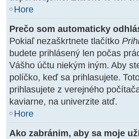
Hore
Prečo som automaticky odhl
Pokiaľ nezaškrtnete tlačítko
Prih
budete prihlásený len počas prác
Vášho účtu niekým iným. Aby ste 
políčko, keď sa prihlasujete. T
prihlasujete z verejného počítača,
kaviarne, na univerzite atď.
Hore
Ako zabránim, aby sa moje už