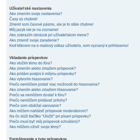
Užívateľské nastavenia
Ako zmením svoje nastavenia?
Časy sú chybné!
Zmenil som časové pásmo, ale je to stále chybne!
Môj jazyk nie je na zozname!
Ako zobrazím obrázok pri užívateľskom mene?
Ako zmeniť svoje zaradenie?
Keď kliknem na e-mailový odkaz užívateľa, som vyzvaný k prihláseniu!
Vkladanie príspevkov
Ako vložím tému do fóra?
Ako zmením alebo zmažem príspevok?
Ako pridám podpis k môjmu príspevku?
Ako vytvorím hlasovanie?
Prečo nemôžem pridať viac možností do hlasovania?
Ako zmením alebo zmažem hlasovanie?
Prečo sa nemôžem dostať k fóru?
Prečo nemôžem pridávať prílohy?
Prečo som obdržal varovanie?
Ako môžem nahlásiť príspevok moderátorom?
Na čo slúži tlačítko "Uložiť" pri písaní príspevku?
Prečo musí byť môj príspevok schválený?
Ako môžem oživiť svoje témy?
Formátovanie a typy príspevkov