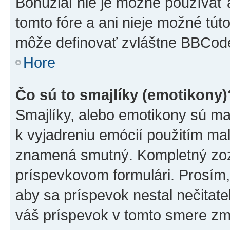
Bohužiaľ nie je možné používať
tomto fóre a ani nieje možné tú
môže definovať zvláštne BBCod
Hore
Čo sú to smajlíky (emotikony)
Smajlíky, alebo emotikony sú mal
k vyjadreniu emócií použitím mal
znamená smutný. Kompletný zozn
príspevkovom formulári. Prosím,
aby sa príspevok nestal nečitat
váš príspevok v tomto smere zm