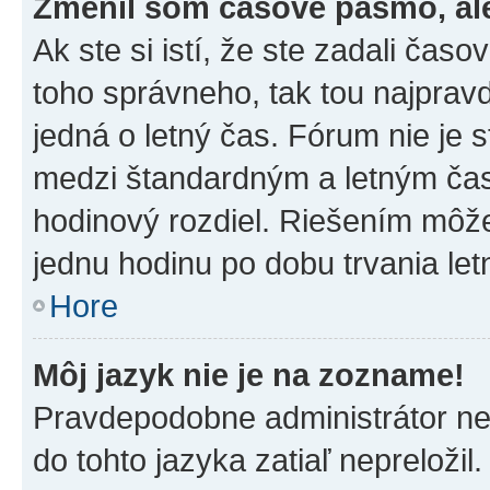
Zmenil som časové pásmo, ale 
Ak ste si istí, že ste zadali čas
toho správneho, tak tou najpra
jedná o letný čas. Fórum nie je 
medzi štandardným a letným čas
hodinový rozdiel. Riešením môž
jednu hodinu po dobu trvania le
Hore
Môj jazyk nie je na zozname!
Pravdepodobne administrátor nena
do tohto jazyka zatiaľ nepreložil