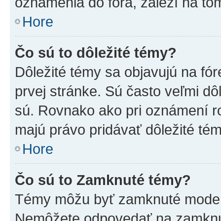
oznámenia do fóra, záleží na tom
Hore
Čo sú to dôležité témy?
Dôležité témy sa objavujú na f
prvej stránke. Sú často veľmi dôl
sú. Rovnako ako pri oznámení roz
majú právo pridávať dôležité tém
Hore
Čo sú to Zamknuté témy?
Témy môžu byť zamknuté moderá
Nemôžete odpovedať na zamknut