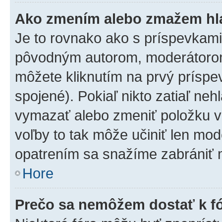
Ako zmením alebo zmažem hl
Je to rovnako ako s príspevkam
pôvodným autorom, moderátorom
môžete kliknutím na prvý príspe
spojené). Pokiaľ nikto zatiaľ neh
vymazať alebo zmeniť položku v
voľby to tak môže učiniť len mod
opatrením sa snažíme zabrániť m
Hore
Prečo sa nemôžem dostať k f