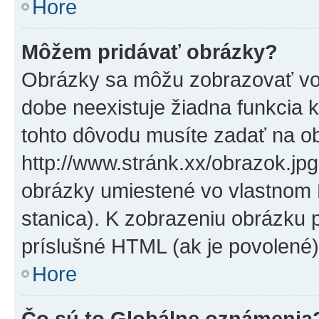
Hore
Môžem pridávať obrázky?
Obrázky sa môžu zobrazovať vo
dobe neexistuje žiadna funkcia 
tohto dôvodu musíte zadať na o
http://www.stránk.xx/obrazok.jp
obrázky umiestené vo vlastnom P
stanica). K zobrazeniu obrázku 
príslušné HTML (ak je povolené)
Hore
Čo sú to Globálne oznámenia