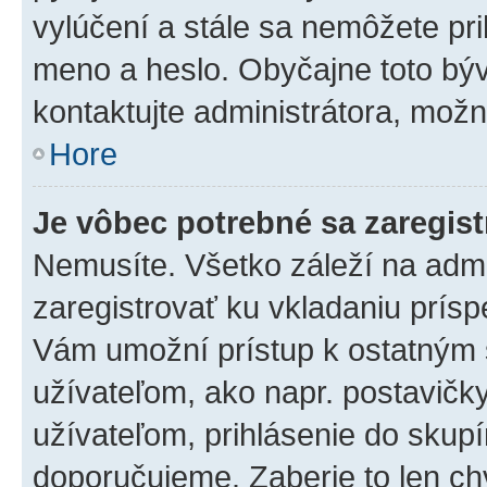
vylúčení a stále sa nemôžete prih
meno a heslo. Obyčajne toto býva
kontaktujte administrátora, mož
Hore
Je vôbec potrebné sa zaregis
Nemusíte. Všetko záleží na admin
zaregistrovať ku vkladaniu prís
Vám umožní prístup k ostatný
užívateľom, ako napr. postavičk
užívateľom, prihlásenie do skupí
doporučujeme. Zaberie to len chv