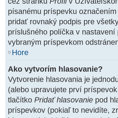
cez stránku
Profil
v Užívateľskom
písanému príspevku označením
pridať rovnaký podpis pre všet
príslušného políčka v nastavení 
vybraným príspevkom odstránen
Hore
Ako vytvorím hlasovanie?
Vytvorenie hlasovania je jednod
(alebo upravujete prví príspevok,
tlačítko
Pridať hlasovanie
pod hl
príspevkov (pokiaľ to nevidíte,