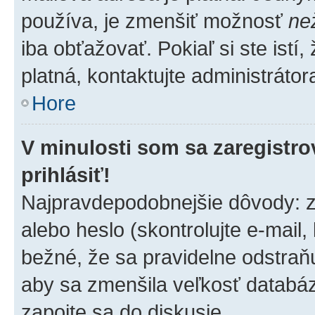
používa, je zmenšiť možnosť
ne
iba obťažovať. Pokiaľ si ste istí,
platná, kontaktujte administrátora
Hore
V minulosti som sa zaregistro
prihlásiť!
Najpravdepodobnejšie dôvody: z
alebo heslo (skontrolujte e-mail, k
bežné, že sa pravidelne odstraňuj
aby sa zmenšila veľkosť databáz
zapojte sa do diskusie.