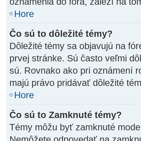
oznámenia do fóra, záleží na tom
Hore
Čo sú to dôležité témy?
Dôležité témy sa objavujú na f
prvej stránke. Sú často veľmi dôl
sú. Rovnako ako pri oznámení roz
majú právo pridávať dôležité tém
Hore
Čo sú to Zamknuté témy?
Témy môžu byť zamknuté moderá
Nemôžete odpovedať na zamknut