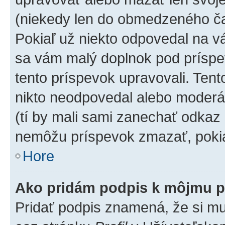
(niekedy len do obmedzeného čas
Pokiaľ už niekto odpovedal na vá
sa vám malý doplnok pod príspev
tento príspevok upravovali. Tento
nikto neodpovedal alebo moderáto
(tí by mali sami zanechať odkaz 
nemôžu príspevok zmazať, pokia
Hore
Ako pridám podpis k môjmu p
Pridať podpis znamená, že si mus