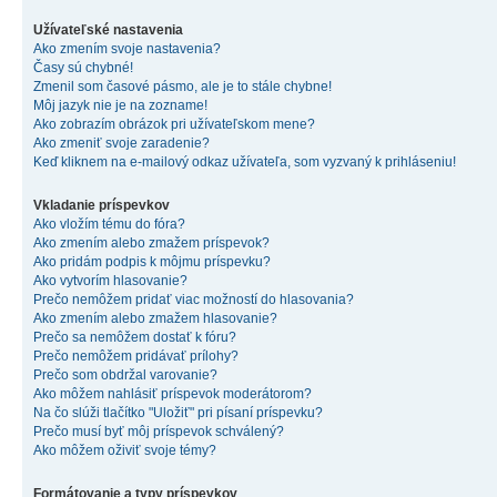
Užívateľské nastavenia
Ako zmením svoje nastavenia?
Časy sú chybné!
Zmenil som časové pásmo, ale je to stále chybne!
Môj jazyk nie je na zozname!
Ako zobrazím obrázok pri užívateľskom mene?
Ako zmeniť svoje zaradenie?
Keď kliknem na e-mailový odkaz užívateľa, som vyzvaný k prihláseniu!
Vkladanie príspevkov
Ako vložím tému do fóra?
Ako zmením alebo zmažem príspevok?
Ako pridám podpis k môjmu príspevku?
Ako vytvorím hlasovanie?
Prečo nemôžem pridať viac možností do hlasovania?
Ako zmením alebo zmažem hlasovanie?
Prečo sa nemôžem dostať k fóru?
Prečo nemôžem pridávať prílohy?
Prečo som obdržal varovanie?
Ako môžem nahlásiť príspevok moderátorom?
Na čo slúži tlačítko "Uložiť" pri písaní príspevku?
Prečo musí byť môj príspevok schválený?
Ako môžem oživiť svoje témy?
Formátovanie a typy príspevkov