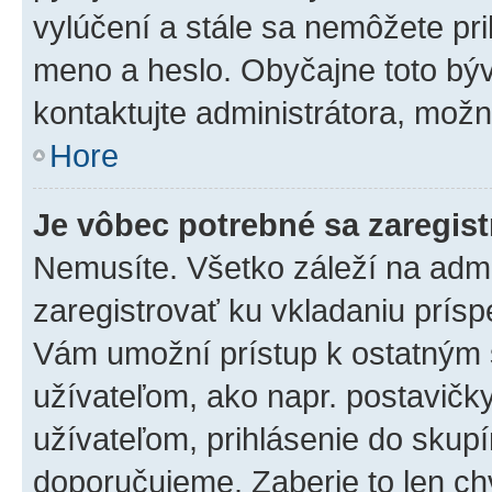
vylúčení a stále sa nemôžete prih
meno a heslo. Obyčajne toto býva
kontaktujte administrátora, mož
Hore
Je vôbec potrebné sa zaregis
Nemusíte. Všetko záleží na admin
zaregistrovať ku vkladaniu prís
Vám umožní prístup k ostatný
užívateľom, ako napr. postavičk
užívateľom, prihlásenie do skupí
doporučujeme. Zaberie to len chv