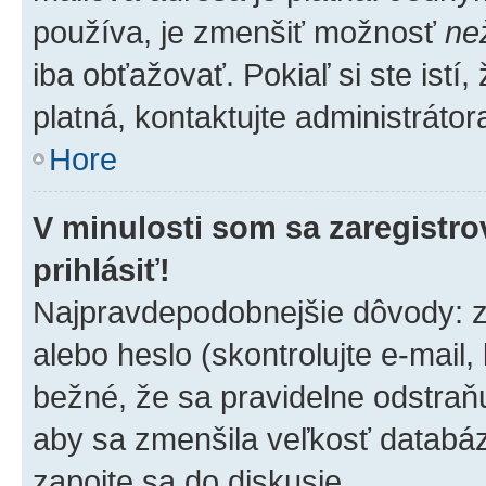
používa, je zmenšiť možnosť
ne
iba obťažovať. Pokiaľ si ste istí,
platná, kontaktujte administrátora
Hore
V minulosti som sa zaregistro
prihlásiť!
Najpravdepodobnejšie dôvody: z
alebo heslo (skontrolujte e-mail, k
bežné, že sa pravidelne odstraňuj
aby sa zmenšila veľkosť databáz
zapojte sa do diskusie.