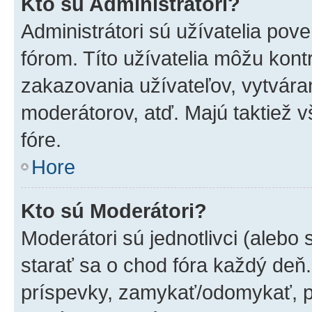
Kto sú Administrátori?
Administrátori sú užívatelia pov
fórom. Títo užívatelia môžu kont
zakazovania užívateľov, vytvára
moderátorov, atď. Majú taktiež
fóre.
Hore
Kto sú Moderátori?
Moderátori sú jednotlivci (alebo 
starať sa o chod fóra každý deň
príspevky, zamykať/odomykať, p