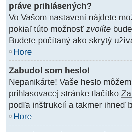
práve prihlásených?
Vo Vašom nastavení nájdete m
pokiaľ túto možnosť
zvolíte
budet
Budete počítaný ako skrytý užíva
Hore
Zabudol som heslo!
Nepanikárte! Vaše heslo môžeme 
prihlasovacej stránke tlačítko
Za
podľa inštrukcií a takmer ihneď 
Hore