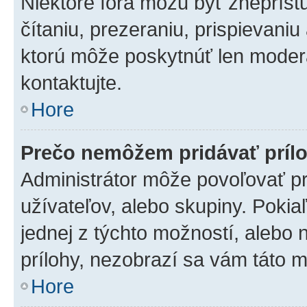
Niektoré fóra môžu byť zneprís
čítaniu, prezeraniu, prispievaniu
ktorú môže poskytnúť len moderát
kontaktujte.
Hore
Prečo nemôžem pridávať príl
Administrátor môže povoľovať pri
užívateľov, alebo skupiny. Poki
jednej z týchto možností, alebo 
prílohy, nezobrazí sa vám táto m
Hore