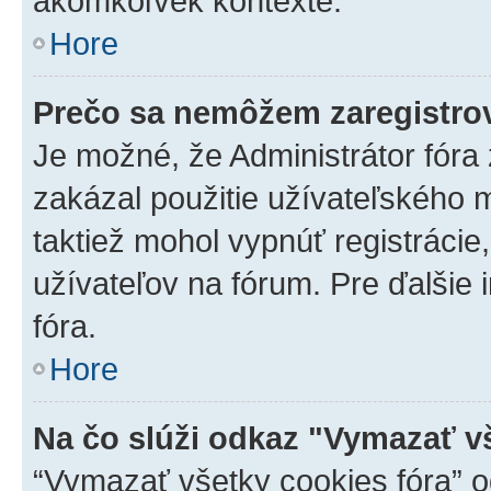
akomkoľvek kontexte.
Hore
Prečo sa nemôžem zaregistro
Je možné, že Administrátor fóra
zakázal použitie užívateľského me
taktiež mohol vypnúť registrácie
užívateľov na fórum. Pre ďalšie 
fóra.
Hore
Na čo slúži odkaz "Vymazať v
“Vymazať všetky cookies fóra” o