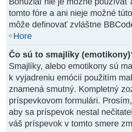
Bohužiaľ nie je možné používať
tomto fóre a ani nieje možné tú
môže definovať zvláštne BBCod
Hore
Čo sú to smajlíky (emotikony)
Smajlíky, alebo emotikony sú mal
k vyjadreniu emócií použitím mal
znamená smutný. Kompletný zozn
príspevkovom formulári. Prosím,
aby sa príspevok nestal nečitat
váš príspevok v tomto smere zm