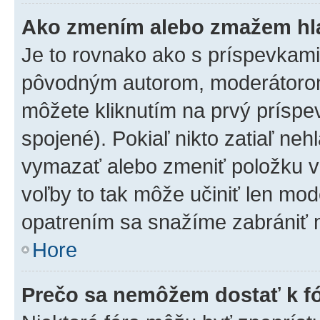
Ako zmením alebo zmažem hl
Je to rovnako ako s príspevkam
pôvodným autorom, moderátorom
môžete kliknutím na prvý príspe
spojené). Pokiaľ nikto zatiaľ neh
vymazať alebo zmeniť položku v
voľby to tak môže učiniť len mod
opatrením sa snažíme zabrániť m
Hore
Prečo sa nemôžem dostať k f