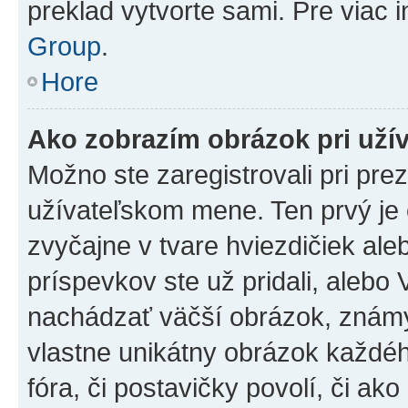
preklad vytvorte sami. Pre viac 
Group
.
Hore
Ako zobrazím obrázok pri už
Možno ste zaregistrovali pri pre
užívateľskom mene. Ten prvý je
zvyčajne v tvare hviezdičiek ale
príspevkov ste už pridali, alebo
nachádzať väčší obrázok, známy 
vlastne unikátny obrázok každého
fóra, či postavičky povolí, či ak