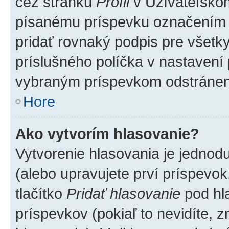
cez stránku
Profil
v Užívateľskom
písanému príspevku označením
pridať rovnaký podpis pre všet
príslušného políčka v nastavení 
vybraným príspevkom odstránen
Hore
Ako vytvorím hlasovanie?
Vytvorenie hlasovania je jednod
(alebo upravujete prví príspevok,
tlačítko
Pridať hlasovanie
pod hl
príspevkov (pokiaľ to nevidíte,