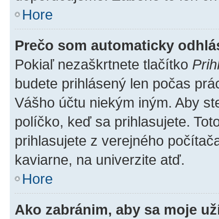
Hore
Prečo som automaticky odhl
Pokiaľ nezaškrtnete tlačítko
Prih
budete prihlásený len počas prác
Vášho účtu niekým iným. Aby ste 
políčko, keď sa prihlasujete. T
prihlasujete z verejného počítača,
kaviarne, na univerzite atď.
Hore
Ako zabránim, aby sa moje už