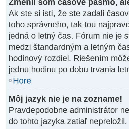
Zmenil som časové pásmo, ale 
Ak ste si istí, že ste zadali čas
toho správneho, tak tou najpra
jedná o letný čas. Fórum nie je 
medzi štandardným a letným čas
hodinový rozdiel. Riešením môž
jednu hodinu po dobu trvania le
Hore
Môj jazyk nie je na zozname!
Pravdepodobne administrátor nena
do tohto jazyka zatiaľ nepreložil