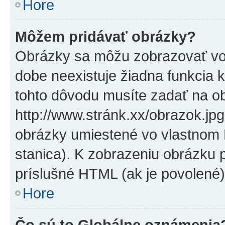
Hore
Môžem pridávať obrázky?
Obrázky sa môžu zobrazovať vo
dobe neexistuje žiadna funkcia 
tohto dôvodu musíte zadať na o
http://www.stránk.xx/obrazok.jp
obrázky umiestené vo vlastnom P
stanica). K zobrazeniu obrázku 
príslušné HTML (ak je povolené)
Hore
Čo sú to Globálne oznámenia