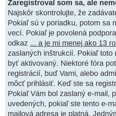
Zaregistroval som sa, ale nem
Najskôr skontrolujte, že zadáva
Pokiaľ sú v poriadku, potom sa 
vecí. Pokiaľ je povolená podpora 
odkaz
... a je mi menej ako 13 r
zaslaných inštrukcií. Pokiaľ toto
byť aktivovaný. Niektoré fóra po
registrácií, buď Vami, alebo adm
môcť prihlásiť. Keď ste sa regist
Pokiaľ Vám bol zaslaný e-mail, p
uvedených, pokiaľ ste tento e-mai
mailová adresa je platná. Jedný