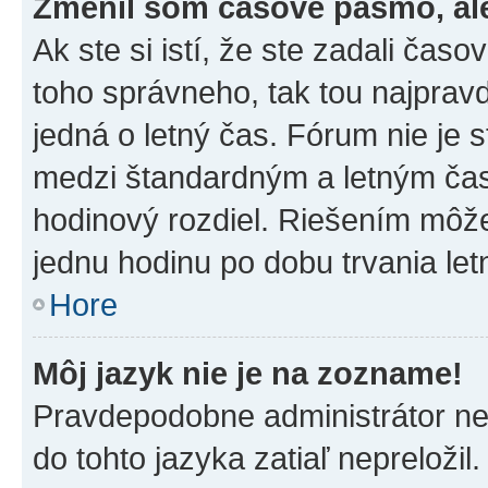
Zmenil som časové pásmo, ale 
Ak ste si istí, že ste zadali čas
toho správneho, tak tou najpra
jedná o letný čas. Fórum nie je 
medzi štandardným a letným čas
hodinový rozdiel. Riešením môž
jednu hodinu po dobu trvania le
Hore
Môj jazyk nie je na zozname!
Pravdepodobne administrátor nena
do tohto jazyka zatiaľ nepreložil