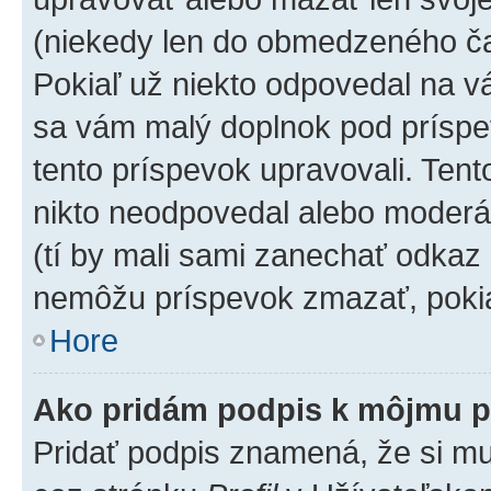
(niekedy len do obmedzeného čas
Pokiaľ už niekto odpovedal na vá
sa vám malý doplnok pod príspev
tento príspevok upravovali. Tento
nikto neodpovedal alebo moderáto
(tí by mali sami zanechať odkaz 
nemôžu príspevok zmazať, pokia
Hore
Ako pridám podpis k môjmu p
Pridať podpis znamená, že si mus