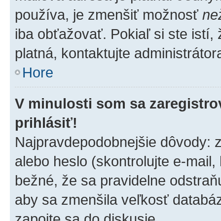
používa, je zmenšiť možnosť
ne
iba obťažovať. Pokiaľ si ste istí,
platná, kontaktujte administrátora
Hore
V minulosti som sa zaregistro
prihlásiť!
Najpravdepodobnejšie dôvody: z
alebo heslo (skontrolujte e-mail, k
bežné, že sa pravidelne odstraňuj
aby sa zmenšila veľkosť databáz
zapojte sa do diskusie.