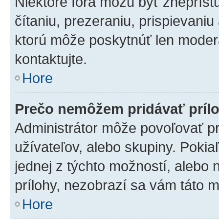
Niektoré fóra môžu byť zneprís
čítaniu, prezeraniu, prispievaniu
ktorú môže poskytnúť len moderát
kontaktujte.
Hore
Prečo nemôžem pridávať príl
Administrátor môže povoľovať pri
užívateľov, alebo skupiny. Poki
jednej z týchto možností, alebo 
prílohy, nezobrazí sa vám táto m
Hore