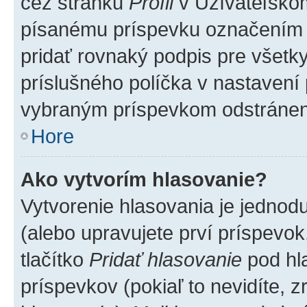
cez stránku
Profil
v Užívateľskom
písanému príspevku označením
pridať rovnaký podpis pre všet
príslušného políčka v nastavení 
vybraným príspevkom odstránen
Hore
Ako vytvorím hlasovanie?
Vytvorenie hlasovania je jednod
(alebo upravujete prví príspevok,
tlačítko
Pridať hlasovanie
pod hl
príspevkov (pokiaľ to nevidíte,