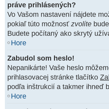
práve prihlásených?
Vo Vašom nastavení nájdete m
pokiaľ túto možnosť
zvolíte
budet
Budete počítaný ako skrytý užíva
Hore
Zabudol som heslo!
Nepanikárte! Vaše heslo môžeme 
prihlasovacej stránke tlačítko
Za
podľa inštrukcií a takmer ihneď 
Hore