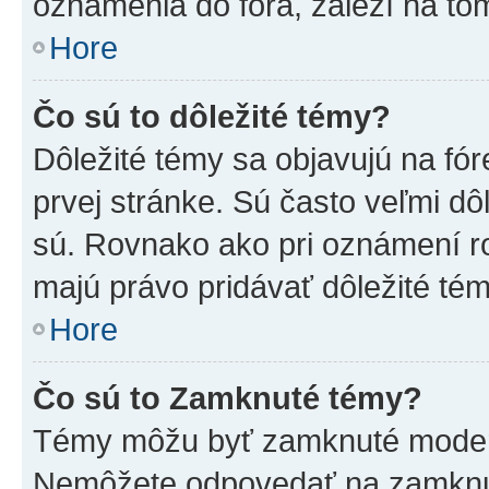
oznámenia do fóra, záleží na tom
Hore
Čo sú to dôležité témy?
Dôležité témy sa objavujú na f
prvej stránke. Sú často veľmi dôl
sú. Rovnako ako pri oznámení roz
majú právo pridávať dôležité tém
Hore
Čo sú to Zamknuté témy?
Témy môžu byť zamknuté moderá
Nemôžete odpovedať na zamknut