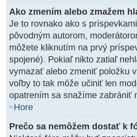
Ako zmením alebo zmažem hl
Je to rovnako ako s príspevkam
pôvodným autorom, moderátorom
môžete kliknutím na prvý príspe
spojené). Pokiaľ nikto zatiaľ neh
vymazať alebo zmeniť položku v
voľby to tak môže učiniť len mod
opatrením sa snažíme zabrániť m
Hore
Prečo sa nemôžem dostať k f