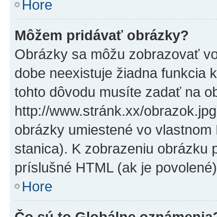
Hore
Môžem pridávať obrázky?
Obrázky sa môžu zobrazovať vo
dobe neexistuje žiadna funkcia 
tohto dôvodu musíte zadať na o
http://www.stránk.xx/obrazok.jp
obrázky umiestené vo vlastnom P
stanica). K zobrazeniu obrázku 
príslušné HTML (ak je povolené)
Hore
Čo sú to Globálne oznámenia