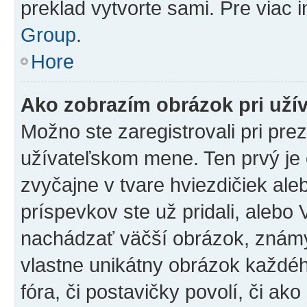
preklad vytvorte sami. Pre viac 
Group
.
Hore
Ako zobrazím obrázok pri už
Možno ste zaregistrovali pri pre
užívateľskom mene. Ten prvý je
zvyčajne v tvare hviezdičiek ale
príspevkov ste už pridali, alebo
nachádzať väčší obrázok, známy 
vlastne unikátny obrázok každého
fóra, či postavičky povolí, či ak