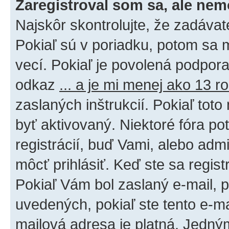
Zaregistroval som sa, ale nem
Najskôr skontrolujte, že zadáva
Pokiaľ sú v poriadku, potom sa 
vecí. Pokiaľ je povolená podpora 
odkaz
... a je mi menej ako 13 r
zaslaných inštrukcií. Pokiaľ toto
byť aktivovaný. Niektoré fóra po
registrácií, buď Vami, alebo adm
môcť prihlásiť. Keď ste sa regist
Pokiaľ Vám bol zaslaný e-mail, p
uvedených, pokiaľ ste tento e-mai
mailová adresa je platná. Jedný