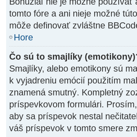
Bohužiaľ nie je možné používať
tomto fóre a ani nieje možné tú
môže definovať zvláštne BBCod
Hore
Čo sú to smajlíky (emotikony)
Smajlíky, alebo emotikony sú mal
k vyjadreniu emócií použitím mal
znamená smutný. Kompletný zozn
príspevkovom formulári. Prosím,
aby sa príspevok nestal nečitat
váš príspevok v tomto smere zm