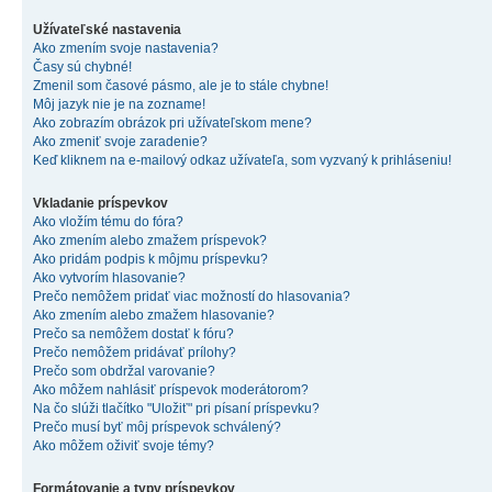
Užívateľské nastavenia
Ako zmením svoje nastavenia?
Časy sú chybné!
Zmenil som časové pásmo, ale je to stále chybne!
Môj jazyk nie je na zozname!
Ako zobrazím obrázok pri užívateľskom mene?
Ako zmeniť svoje zaradenie?
Keď kliknem na e-mailový odkaz užívateľa, som vyzvaný k prihláseniu!
Vkladanie príspevkov
Ako vložím tému do fóra?
Ako zmením alebo zmažem príspevok?
Ako pridám podpis k môjmu príspevku?
Ako vytvorím hlasovanie?
Prečo nemôžem pridať viac možností do hlasovania?
Ako zmením alebo zmažem hlasovanie?
Prečo sa nemôžem dostať k fóru?
Prečo nemôžem pridávať prílohy?
Prečo som obdržal varovanie?
Ako môžem nahlásiť príspevok moderátorom?
Na čo slúži tlačítko "Uložiť" pri písaní príspevku?
Prečo musí byť môj príspevok schválený?
Ako môžem oživiť svoje témy?
Formátovanie a typy príspevkov