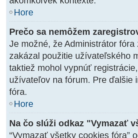
akomkoľvek kontexte.
Hore
Prečo sa nemôžem zaregistro
Je možné, že Administrátor fóra
zakázal použitie užívateľského me
taktiež mohol vypnúť registrácie
užívateľov na fórum. Pre ďalšie 
fóra.
Hore
Na čo slúži odkaz "Vymazať v
“Vymazať všetky cookies fóra” o