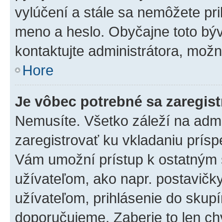
vylúčení a stále sa nemôžete prih
meno a heslo. Obyčajne toto býva
kontaktujte administrátora, mož
Hore
Je vôbec potrebné sa zaregis
Nemusíte. Všetko záleží na admin
zaregistrovať ku vkladaniu prís
Vám umožní prístup k ostatný
užívateľom, ako napr. postavičk
užívateľom, prihlásenie do skupí
doporučujeme. Zaberie to len chv