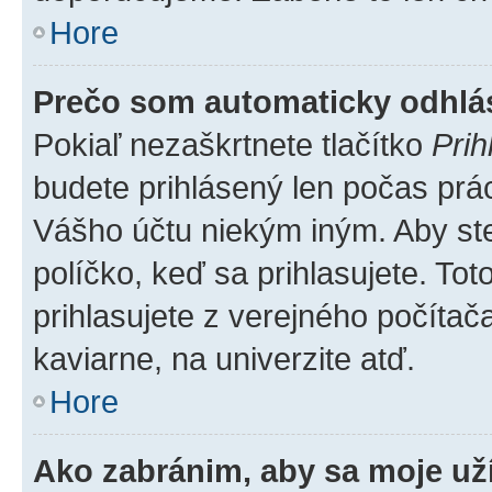
Hore
Prečo som automaticky odhl
Pokiaľ nezaškrtnete tlačítko
Prih
budete prihlásený len počas prác
Vášho účtu niekým iným. Aby ste 
políčko, keď sa prihlasujete. T
prihlasujete z verejného počítača,
kaviarne, na univerzite atď.
Hore
Ako zabránim, aby sa moje už