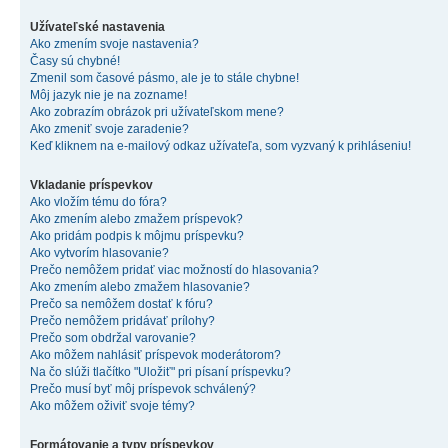
Užívateľské nastavenia
Ako zmením svoje nastavenia?
Časy sú chybné!
Zmenil som časové pásmo, ale je to stále chybne!
Môj jazyk nie je na zozname!
Ako zobrazím obrázok pri užívateľskom mene?
Ako zmeniť svoje zaradenie?
Keď kliknem na e-mailový odkaz užívateľa, som vyzvaný k prihláseniu!
Vkladanie príspevkov
Ako vložím tému do fóra?
Ako zmením alebo zmažem príspevok?
Ako pridám podpis k môjmu príspevku?
Ako vytvorím hlasovanie?
Prečo nemôžem pridať viac možností do hlasovania?
Ako zmením alebo zmažem hlasovanie?
Prečo sa nemôžem dostať k fóru?
Prečo nemôžem pridávať prílohy?
Prečo som obdržal varovanie?
Ako môžem nahlásiť príspevok moderátorom?
Na čo slúži tlačítko "Uložiť" pri písaní príspevku?
Prečo musí byť môj príspevok schválený?
Ako môžem oživiť svoje témy?
Formátovanie a typy príspevkov