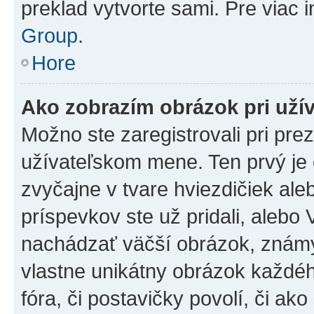
preklad vytvorte sami. Pre viac 
Group
.
Hore
Ako zobrazím obrázok pri už
Možno ste zaregistrovali pri pre
užívateľskom mene. Ten prvý je
zvyčajne v tvare hviezdičiek ale
príspevkov ste už pridali, alebo
nachádzať väčší obrázok, známy 
vlastne unikátny obrázok každého
fóra, či postavičky povolí, či ak