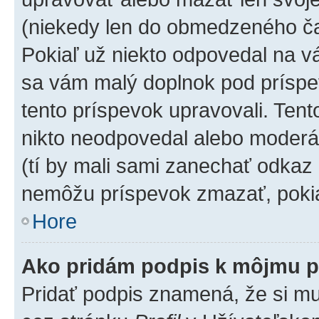
(niekedy len do obmedzeného čas
Pokiaľ už niekto odpovedal na vá
sa vám malý doplnok pod príspev
tento príspevok upravovali. Tento
nikto neodpovedal alebo moderáto
(tí by mali sami zanechať odkaz 
nemôžu príspevok zmazať, pokia
Hore
Ako pridám podpis k môjmu p
Pridať podpis znamená, že si mus