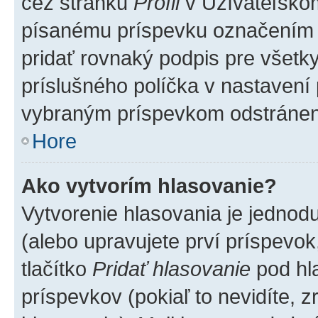
cez stránku
Profil
v Užívateľskom
písanému príspevku označením
pridať rovnaký podpis pre všet
príslušného políčka v nastavení 
vybraným príspevkom odstránen
Hore
Ako vytvorím hlasovanie?
Vytvorenie hlasovania je jednod
(alebo upravujete prví príspevok,
tlačítko
Pridať hlasovanie
pod hl
príspevkov (pokiaľ to nevidíte,