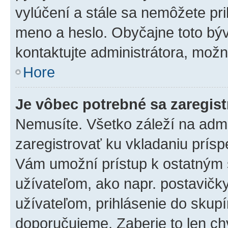
vylúčení a stále sa nemôžete prih
meno a heslo. Obyčajne toto býva
kontaktujte administrátora, mož
Hore
Je vôbec potrebné sa zaregis
Nemusíte. Všetko záleží na admin
zaregistrovať ku vkladaniu prís
Vám umožní prístup k ostatný
užívateľom, ako napr. postavičk
užívateľom, prihlásenie do skupí
doporučujeme. Zaberie to len chv