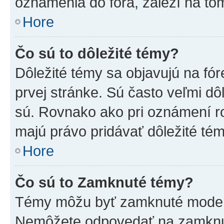
oznámenia do fóra, záleží na tom
Hore
Čo sú to dôležité témy?
Dôležité témy sa objavujú na f
prvej stránke. Sú často veľmi dôl
sú. Rovnako ako pri oznámení roz
majú právo pridávať dôležité tém
Hore
Čo sú to Zamknuté témy?
Témy môžu byť zamknuté moderá
Nemôžete odpovedať na zamknut