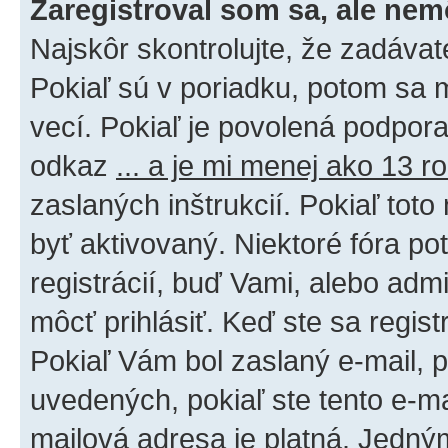
Zaregistroval som sa, ale nem
Najskôr skontrolujte, že zadáva
Pokiaľ sú v poriadku, potom sa 
vecí. Pokiaľ je povolená podpora 
odkaz
... a je mi menej ako 13 r
zaslaných inštrukcií. Pokiaľ toto
byť aktivovaný. Niektoré fóra po
registrácií, buď Vami, alebo adm
môcť prihlásiť. Keď ste sa regist
Pokiaľ Vám bol zaslaný e-mail, p
uvedených, pokiaľ ste tento e-mai
mailová adresa je platná. Jedný