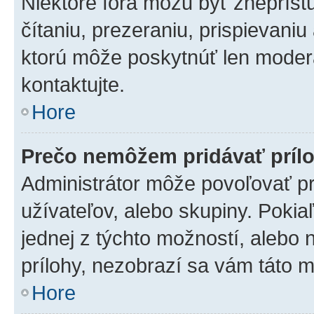
Niektoré fóra môžu byť zneprís
čítaniu, prezeraniu, prispievaniu
ktorú môže poskytnúť len moderát
kontaktujte.
Hore
Prečo nemôžem pridávať príl
Administrátor môže povoľovať pri
užívateľov, alebo skupiny. Poki
jednej z týchto možností, alebo 
prílohy, nezobrazí sa vám táto m
Hore