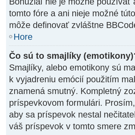
Bohužiaľ nie je možné používať
tomto fóre a ani nieje možné tú
môže definovať zvláštne BBCod
Hore
Čo sú to smajlíky (emotikony)
Smajlíky, alebo emotikony sú mal
k vyjadreniu emócií použitím mal
znamená smutný. Kompletný zozn
príspevkovom formulári. Prosím,
aby sa príspevok nestal nečitat
váš príspevok v tomto smere zm