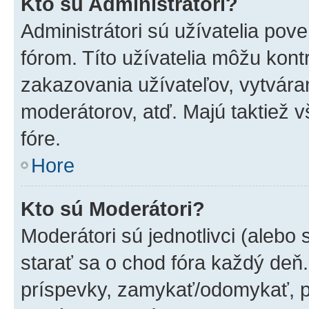
Kto sú Administrátori?
Administrátori sú užívatelia pov
fórom. Títo užívatelia môžu kont
zakazovania užívateľov, vytvára
moderátorov, atď. Majú taktiež
fóre.
Hore
Kto sú Moderátori?
Moderátori sú jednotlivci (alebo 
starať sa o chod fóra každý deň
príspevky, zamykať/odomykať, p