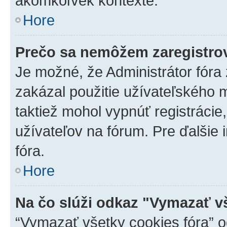
akomkoľvek kontexte.
Hore
Prečo sa nemôžem zaregistro
Je možné, že Administrátor fóra
zakázal použitie užívateľského me
taktiež mohol vypnúť registrácie
užívateľov na fórum. Pre ďalšie 
fóra.
Hore
Na čo slúži odkaz "Vymazať v
“Vymazať všetky cookies fóra” o