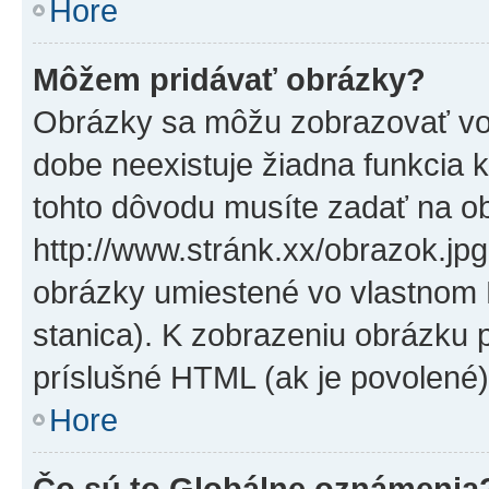
Hore
Môžem pridávať obrázky?
Obrázky sa môžu zobrazovať vo
dobe neexistuje žiadna funkcia 
tohto dôvodu musíte zadať na o
http://www.stránk.xx/obrazok.jp
obrázky umiestené vo vlastnom P
stanica). K zobrazeniu obrázku 
príslušné HTML (ak je povolené)
Hore
Čo sú to Globálne oznámenia