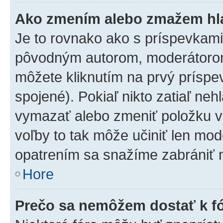
Ako zmením alebo zmažem hl
Je to rovnako ako s príspevkam
pôvodným autorom, moderátorom
môžete kliknutím na prvý príspe
spojené). Pokiaľ nikto zatiaľ neh
vymazať alebo zmeniť položku v
voľby to tak môže učiniť len mod
opatrením sa snažíme zabrániť m
Hore
Prečo sa nemôžem dostať k f