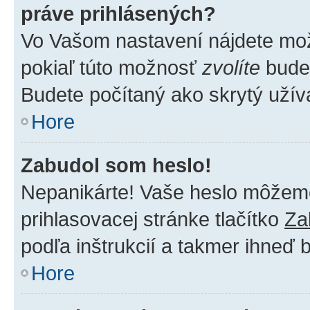
práve prihlásených?
Vo Vašom nastavení nájdete m
pokiaľ túto možnosť
zvolíte
budet
Budete počítaný ako skrytý užíva
Hore
Zabudol som heslo!
Nepanikárte! Vaše heslo môžeme 
prihlasovacej stránke tlačítko
Za
podľa inštrukcií a takmer ihneď 
Hore