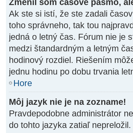
Zmenil som časové pásmo, ale 
Ak ste si istí, že ste zadali čas
toho správneho, tak tou najpra
jedná o letný čas. Fórum nie je 
medzi štandardným a letným čas
hodinový rozdiel. Riešením môž
jednu hodinu po dobu trvania le
Hore
Môj jazyk nie je na zozname!
Pravdepodobne administrátor nena
do tohto jazyka zatiaľ nepreložil