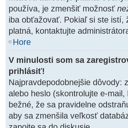
používa, je zmenšiť možnosť
ne
iba obťažovať. Pokiaľ si ste istí,
platná, kontaktujte administrátora
Hore
V minulosti som sa zaregistro
prihlásiť!
Najpravdepodobnejšie dôvody: z
alebo heslo (skontrolujte e-mail, k
bežné, že sa pravidelne odstraňuj
aby sa zmenšila veľkosť databáz
zapojte sa do diskusie.