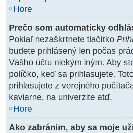
Hore
Prečo som automaticky odhl
Pokiaľ nezaškrtnete tlačítko
Prih
budete prihlásený len počas prác
Vášho účtu niekým iným. Aby ste 
políčko, keď sa prihlasujete. T
prihlasujete z verejného počítača,
kaviarne, na univerzite atď.
Hore
Ako zabránim, aby sa moje už