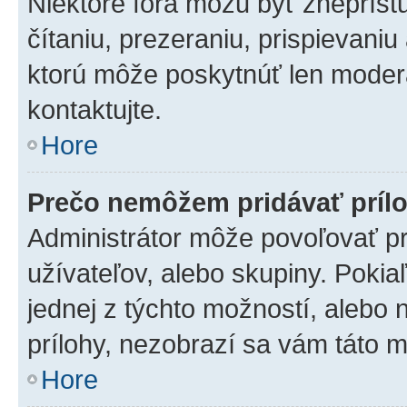
Niektoré fóra môžu byť zneprís
čítaniu, prezeraniu, prispievaniu
ktorú môže poskytnúť len moderát
kontaktujte.
Hore
Prečo nemôžem pridávať príl
Administrátor môže povoľovať pri
užívateľov, alebo skupiny. Poki
jednej z týchto možností, alebo 
prílohy, nezobrazí sa vám táto m
Hore