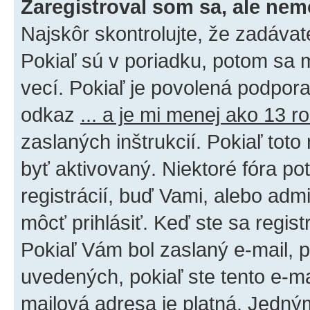
Zaregistroval som sa, ale nem
Najskôr skontrolujte, že zadáva
Pokiaľ sú v poriadku, potom sa 
vecí. Pokiaľ je povolená podpora 
odkaz
... a je mi menej ako 13 r
zaslaných inštrukcií. Pokiaľ toto
byť aktivovaný. Niektoré fóra po
registrácií, buď Vami, alebo adm
môcť prihlásiť. Keď ste sa regist
Pokiaľ Vám bol zaslaný e-mail, p
uvedených, pokiaľ ste tento e-mai
mailová adresa je platná. Jedný