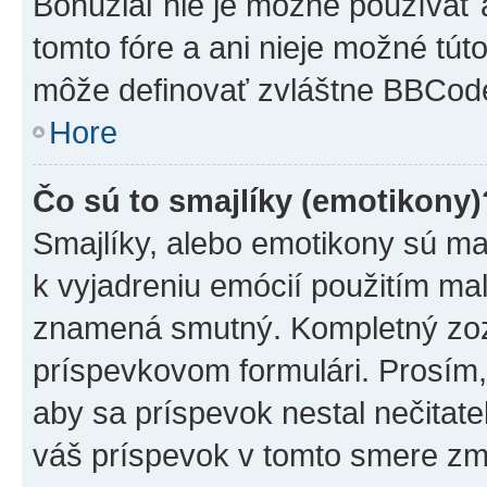
Bohužiaľ nie je možné používať
tomto fóre a ani nieje možné tú
môže definovať zvláštne BBCod
Hore
Čo sú to smajlíky (emotikony)
Smajlíky, alebo emotikony sú mal
k vyjadreniu emócií použitím mal
znamená smutný. Kompletný zozn
príspevkovom formulári. Prosím,
aby sa príspevok nestal nečitat
váš príspevok v tomto smere zm