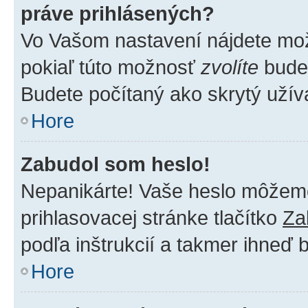
práve prihlásených?
Vo Vašom nastavení nájdete m
pokiaľ túto možnosť
zvolíte
budet
Budete počítaný ako skrytý užíva
Hore
Zabudol som heslo!
Nepanikárte! Vaše heslo môžeme 
prihlasovacej stránke tlačítko
Za
podľa inštrukcií a takmer ihneď 
Hore