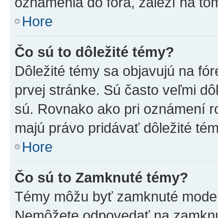
oznámenia do fóra, záleží na tom
Hore
Čo sú to dôležité témy?
Dôležité témy sa objavujú na f
prvej stránke. Sú často veľmi dôl
sú. Rovnako ako pri oznámení roz
majú právo pridávať dôležité tém
Hore
Čo sú to Zamknuté témy?
Témy môžu byť zamknuté moderá
Nemôžete odpovedať na zamknut