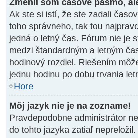
Zmenil som časové pásmo, ale 
Ak ste si istí, že ste zadali čas
toho správneho, tak tou najpra
jedná o letný čas. Fórum nie je 
medzi štandardným a letným čas
hodinový rozdiel. Riešením môž
jednu hodinu po dobu trvania le
Hore
Môj jazyk nie je na zozname!
Pravdepodobne administrátor nena
do tohto jazyka zatiaľ nepreložil