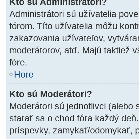
Kto sú Administrátori?
Administrátori sú užívatelia pov
fórom. Títo užívatelia môžu kont
zakazovania užívateľov, vytvára
moderátorov, atď. Majú taktiež
fóre.
Hore
Kto sú Moderátori?
Moderátori sú jednotlivci (alebo 
starať sa o chod fóra každý deň
príspevky, zamykať/odomykať, p