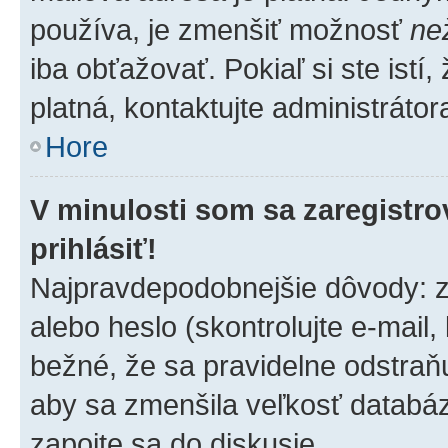
používa, je zmenšiť možnosť
ne
iba obťažovať. Pokiaľ si ste istí,
platná, kontaktujte administrátora
Hore
V minulosti som sa zaregistro
prihlásiť!
Najpravdepodobnejšie dôvody: z
alebo heslo (skontrolujte e-mail, k
bežné, že sa pravidelne odstraňuj
aby sa zmenšila veľkosť databáz
zapojte sa do diskusie.