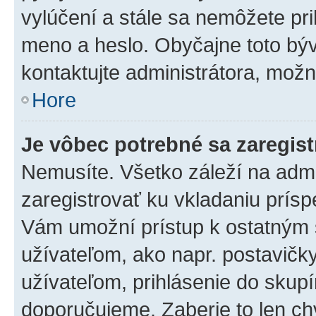
vylúčení a stále sa nemôžete prih
meno a heslo. Obyčajne toto býva
kontaktujte administrátora, mož
Hore
Je vôbec potrebné sa zaregis
Nemusíte. Všetko záleží na admin
zaregistrovať ku vkladaniu prís
Vám umožní prístup k ostatný
užívateľom, ako napr. postavičk
užívateľom, prihlásenie do skupí
doporučujeme. Zaberie to len chv