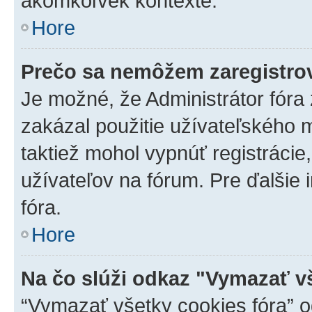
akomkoľvek kontexte.
Hore
Prečo sa nemôžem zaregistro
Je možné, že Administrátor fóra
zakázal použitie užívateľského me
taktiež mohol vypnúť registrácie
užívateľov na fórum. Pre ďalšie 
fóra.
Hore
Na čo slúži odkaz "Vymazať v
“Vymazať všetky cookies fóra” o