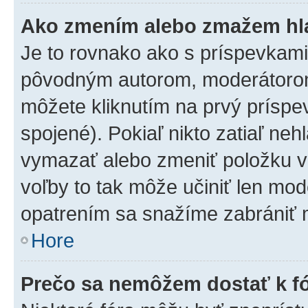
Ako zmením alebo zmažem hl
Je to rovnako ako s príspevkam
pôvodným autorom, moderátorom
môžete kliknutím na prvý príspe
spojené). Pokiaľ nikto zatiaľ neh
vymazať alebo zmeniť položku v
voľby to tak môže učiniť len mod
opatrením sa snažíme zabrániť m
Hore
Prečo sa nemôžem dostať k f