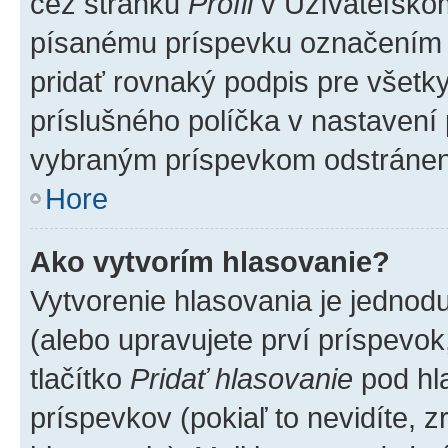
cez stránku
Profil
v Užívateľskom
písanému príspevku označením
pridať rovnaký podpis pre všet
príslušného políčka v nastavení 
vybraným príspevkom odstránen
Hore
Ako vytvorím hlasovanie?
Vytvorenie hlasovania je jednod
(alebo upravujete prví príspevok,
tlačítko
Pridať hlasovanie
pod hl
príspevkov (pokiaľ to nevidíte,