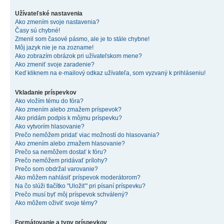
Užívateľské nastavenia
Ako zmením svoje nastavenia?
Časy sú chybné!
Zmenil som časové pásmo, ale je to stále chybne!
Môj jazyk nie je na zozname!
Ako zobrazím obrázok pri užívateľskom mene?
Ako zmeniť svoje zaradenie?
Keď kliknem na e-mailový odkaz užívateľa, som vyzvaný k prihláseniu!
Vkladanie príspevkov
Ako vložím tému do fóra?
Ako zmením alebo zmažem príspevok?
Ako pridám podpis k môjmu príspevku?
Ako vytvorím hlasovanie?
Prečo nemôžem pridať viac možností do hlasovania?
Ako zmením alebo zmažem hlasovanie?
Prečo sa nemôžem dostať k fóru?
Prečo nemôžem pridávať prílohy?
Prečo som obdržal varovanie?
Ako môžem nahlásiť príspevok moderátorom?
Na čo slúži tlačítko "Uložiť" pri písaní príspevku?
Prečo musí byť môj príspevok schválený?
Ako môžem oživiť svoje témy?
Formátovanie a typy príspevkov