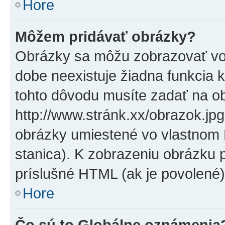
Hore
Môžem pridávať obrázky?
Obrázky sa môžu zobrazovať vo
dobe neexistuje žiadna funkcia 
tohto dôvodu musíte zadať na o
http://www.stránk.xx/obrazok.jp
obrázky umiestené vo vlastnom P
stanica). K zobrazeniu obrázku 
príslušné HTML (ak je povolené)
Hore
Čo sú to Globálne oznámenia