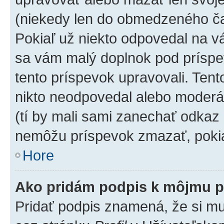
(niekedy len do obmedzeného čas
Pokiaľ už niekto odpovedal na vá
sa vám malý doplnok pod príspev
tento príspevok upravovali. Tento
nikto neodpovedal alebo moderáto
(tí by mali sami zanechať odkaz 
nemôžu príspevok zmazať, pokia
Hore
Ako pridám podpis k môjmu p
Pridať podpis znamená, že si mus