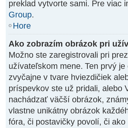
preklad vytvorte sami. Pre viac 
Group
.
Hore
Ako zobrazím obrázok pri už
Možno ste zaregistrovali pri pre
užívateľskom mene. Ten prvý je
zvyčajne v tvare hviezdičiek ale
príspevkov ste už pridali, alebo
nachádzať väčší obrázok, známy 
vlastne unikátny obrázok každého
fóra, či postavičky povolí, či ak