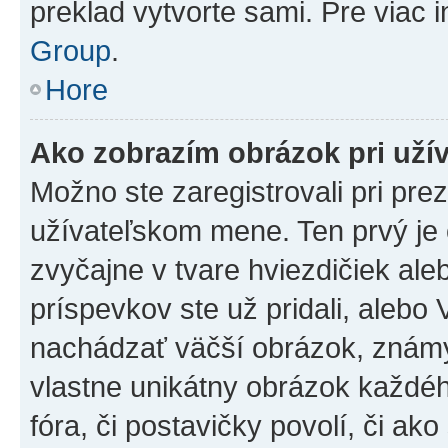
preklad vytvorte sami. Pre viac 
Group
.
Hore
Ako zobrazím obrázok pri už
Možno ste zaregistrovali pri pre
užívateľskom mene. Ten prvý je
zvyčajne v tvare hviezdičiek ale
príspevkov ste už pridali, alebo
nachádzať väčší obrázok, známy 
vlastne unikátny obrázok každého
fóra, či postavičky povolí, či ak