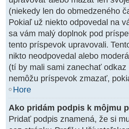
(niekedy len do obmedzeného čas
Pokiaľ už niekto odpovedal na vá
sa vám malý doplnok pod príspev
tento príspevok upravovali. Tento
nikto neodpovedal alebo moderáto
(tí by mali sami zanechať odkaz 
nemôžu príspevok zmazať, pokia
Hore
Ako pridám podpis k môjmu p
Pridať podpis znamená, že si mus