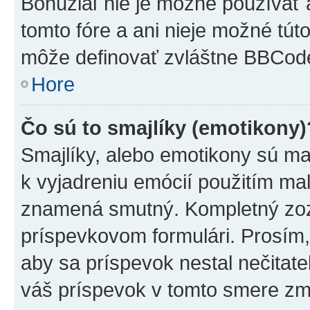
Bohužiaľ nie je možné používať
tomto fóre a ani nieje možné tú
môže definovať zvláštne BBCod
Hore
Čo sú to smajlíky (emotikony)
Smajlíky, alebo emotikony sú mal
k vyjadreniu emócií použitím mal
znamená smutný. Kompletný zozn
príspevkovom formulári. Prosím,
aby sa príspevok nestal nečitat
váš príspevok v tomto smere zm