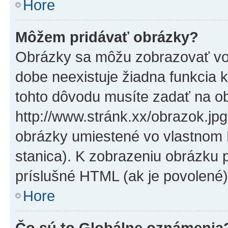
Hore
Môžem pridávať obrázky?
Obrázky sa môžu zobrazovať vo
dobe neexistuje žiadna funkcia 
tohto dôvodu musíte zadať na o
http://www.stránk.xx/obrazok.jp
obrázky umiestené vo vlastnom P
stanica). K zobrazeniu obrázku 
príslušné HTML (ak je povolené)
Hore
Čo sú to Globálne oznámenia