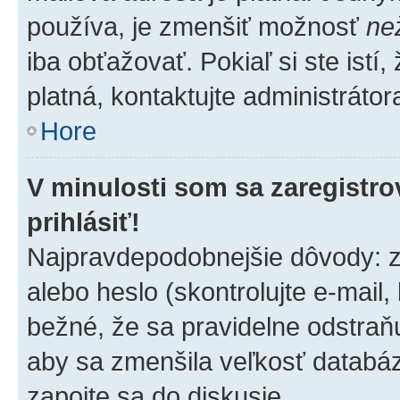
používa, je zmenšiť možnosť
ne
iba obťažovať. Pokiaľ si ste istí,
platná, kontaktujte administrátora
Hore
V minulosti som sa zaregistro
prihlásiť!
Najpravdepodobnejšie dôvody: z
alebo heslo (skontrolujte e-mail, k
bežné, že sa pravidelne odstraňuj
aby sa zmenšila veľkosť databáz
zapojte sa do diskusie.