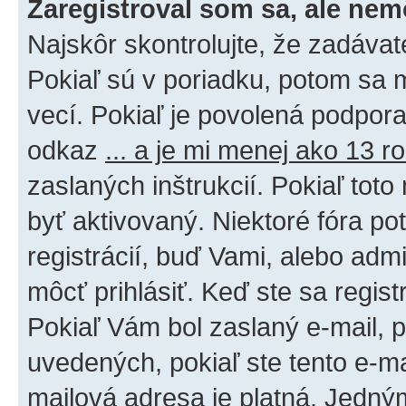
Zaregistroval som sa, ale nem
Najskôr skontrolujte, že zadáva
Pokiaľ sú v poriadku, potom sa 
vecí. Pokiaľ je povolená podpora 
odkaz
... a je mi menej ako 13 r
zaslaných inštrukcií. Pokiaľ toto
byť aktivovaný. Niektoré fóra po
registrácií, buď Vami, alebo adm
môcť prihlásiť. Keď ste sa regist
Pokiaľ Vám bol zaslaný e-mail, p
uvedených, pokiaľ ste tento e-mai
mailová adresa je platná. Jedný