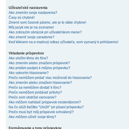
Užívateľské nastavenia
Ako zmením svoje nastavenia?
Časy sú chybné!
Zmenil som časové pásmo, ale je to stále chybne!
Môj jazyk nie je na zozname!
Ako zobrazím obrázok pri užívateľskom mene?
Ako zmeniť svoje zaradenie?
Keď kliknem na e-mailový odkaz užívateľa, som vyzvaný k prihláseniu!
Vkladanie príspevkov
Ako vložím tému do fóra?
Ako zmením alebo zmažem príspevok?
Ako pridám podpis k môjmu príspevku?
Ako vytvorím hlasovanie?
Prečo nemôžem pridať viac možností do hlasovania?
Ako zmením alebo zmažem hlasovanie?
Prečo sa nemôžem dostať k fóru?
Prečo nemôžem pridávať prílohy?
Prečo som obdržal varovanie?
Ako môžem nahlásiť príspevok moderátorom?
Na čo slúži tlačítko "Uložiť" pri písaní príspevku?
Prečo musí byť môj príspevok schválený?
Ako môžem oživiť svoje témy?
Formátovanie a typy príspevkov