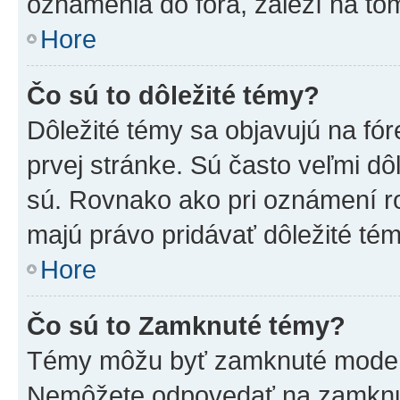
oznámenia do fóra, záleží na tom
Hore
Čo sú to dôležité témy?
Dôležité témy sa objavujú na f
prvej stránke. Sú často veľmi dôl
sú. Rovnako ako pri oznámení roz
majú právo pridávať dôležité tém
Hore
Čo sú to Zamknuté témy?
Témy môžu byť zamknuté moderá
Nemôžete odpovedať na zamknut