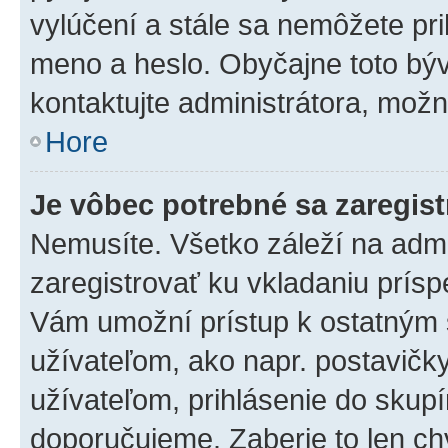
vylúčení a stále sa nemôžete prih
meno a heslo. Obyčajne toto býva
kontaktujte administrátora, mož
Hore
Je vôbec potrebné sa zaregis
Nemusíte. Všetko záleží na admin
zaregistrovať ku vkladaniu prís
Vám umožní prístup k ostatný
užívateľom, ako napr. postavičk
užívateľom, prihlásenie do skupí
doporučujeme. Zaberie to len chv