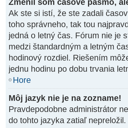
Zmenil som časové pásmo, ale 
Ak ste si istí, že ste zadali čas
toho správneho, tak tou najpra
jedná o letný čas. Fórum nie je 
medzi štandardným a letným čas
hodinový rozdiel. Riešením môž
jednu hodinu po dobu trvania le
Hore
Môj jazyk nie je na zozname!
Pravdepodobne administrátor nena
do tohto jazyka zatiaľ nepreložil