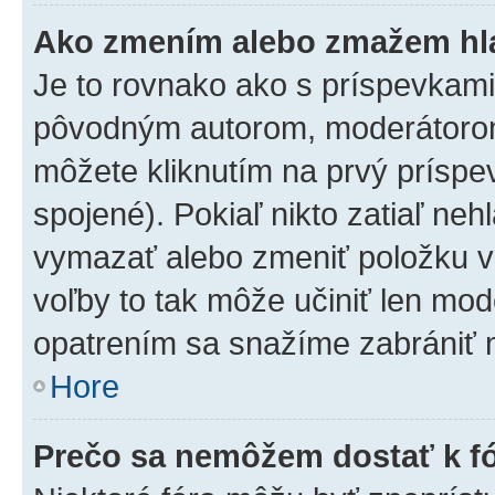
Ako zmením alebo zmažem hl
Je to rovnako ako s príspevkam
pôvodným autorom, moderátorom
môžete kliknutím na prvý príspe
spojené). Pokiaľ nikto zatiaľ neh
vymazať alebo zmeniť položku v
voľby to tak môže učiniť len mod
opatrením sa snažíme zabrániť m
Hore
Prečo sa nemôžem dostať k f