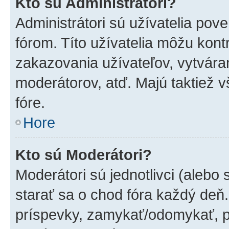
Kto sú Administrátori?
Administrátori sú užívatelia pov
fórom. Títo užívatelia môžu kont
zakazovania užívateľov, vytvára
moderátorov, atď. Majú taktiež
fóre.
Hore
Kto sú Moderátori?
Moderátori sú jednotlivci (alebo 
starať sa o chod fóra každý deň
príspevky, zamykať/odomykať, p