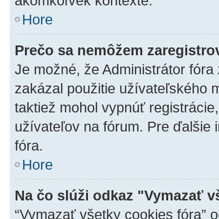
akomkoľvek kontexte.
Hore
Prečo sa nemôžem zaregistro
Je možné, že Administrátor fóra
zakázal použitie užívateľského me
taktiež mohol vypnúť registrácie
užívateľov na fórum. Pre ďalšie 
fóra.
Hore
Na čo slúži odkaz "Vymazať v
“Vymazať všetky cookies fóra” o