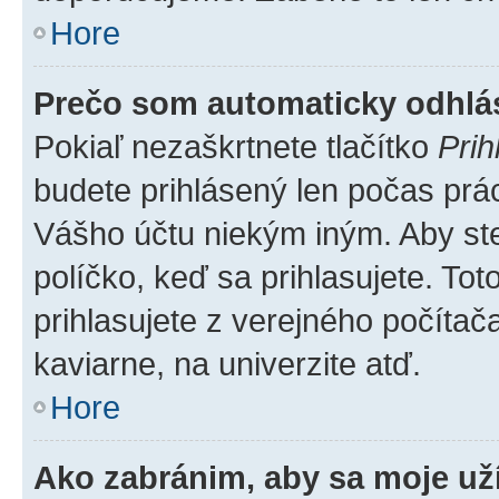
Hore
Prečo som automaticky odhl
Pokiaľ nezaškrtnete tlačítko
Prih
budete prihlásený len počas prác
Vášho účtu niekým iným. Aby ste 
políčko, keď sa prihlasujete. T
prihlasujete z verejného počítača,
kaviarne, na univerzite atď.
Hore
Ako zabránim, aby sa moje už