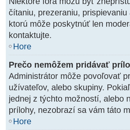
Niektoré fóra môžu byť zneprís
čítaniu, prezeraniu, prispievaniu
ktorú môže poskytnúť len moderát
kontaktujte.
Hore
Prečo nemôžem pridávať príl
Administrátor môže povoľovať pri
užívateľov, alebo skupiny. Poki
jednej z týchto možností, alebo 
prílohy, nezobrazí sa vám táto m
Hore