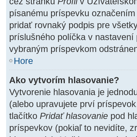
cez stránku
Profil
v Užívateľskom
písanému príspevku označením
pridať rovnaký podpis pre všet
príslušného políčka v nastavení 
vybraným príspevkom odstránen
Hore
Ako vytvorím hlasovanie?
Vytvorenie hlasovania je jednod
(alebo upravujete prví príspevok,
tlačítko
Pridať hlasovanie
pod hl
príspevkov (pokiaľ to nevidíte,