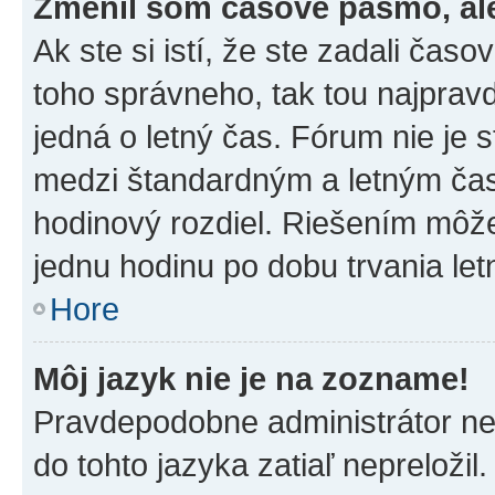
Zmenil som časové pásmo, ale 
Ak ste si istí, že ste zadali čas
toho správneho, tak tou najpra
jedná o letný čas. Fórum nie je 
medzi štandardným a letným čas
hodinový rozdiel. Riešením môž
jednu hodinu po dobu trvania le
Hore
Môj jazyk nie je na zozname!
Pravdepodobne administrátor nena
do tohto jazyka zatiaľ nepreložil