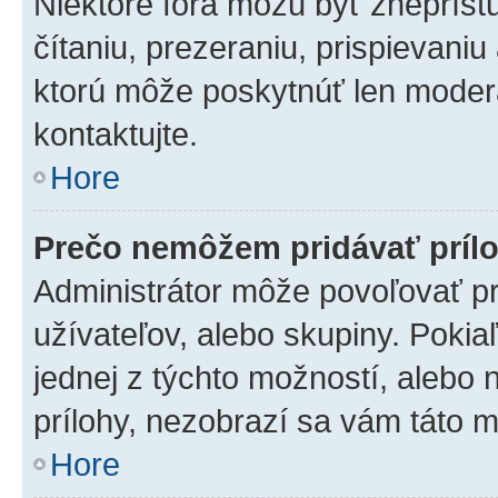
Niektoré fóra môžu byť zneprís
čítaniu, prezeraniu, prispievaniu
ktorú môže poskytnúť len moderát
kontaktujte.
Hore
Prečo nemôžem pridávať príl
Administrátor môže povoľovať pri
užívateľov, alebo skupiny. Poki
jednej z týchto možností, alebo 
prílohy, nezobrazí sa vám táto m
Hore