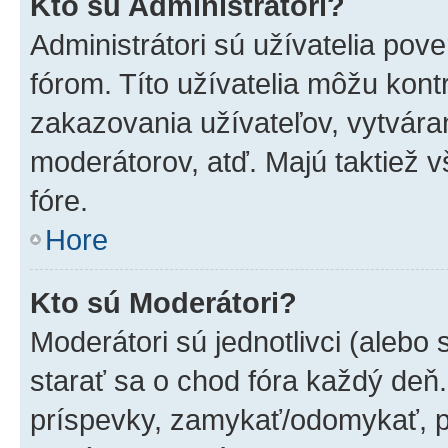
Kto sú Administrátori?
Administrátori sú užívatelia pov
fórom. Títo užívatelia môžu kont
zakazovania užívateľov, vytvára
moderátorov, atď. Majú taktiež
fóre.
Hore
Kto sú Moderátori?
Moderátori sú jednotlivci (alebo 
starať sa o chod fóra každý deň
príspevky, zamykať/odomykať, p