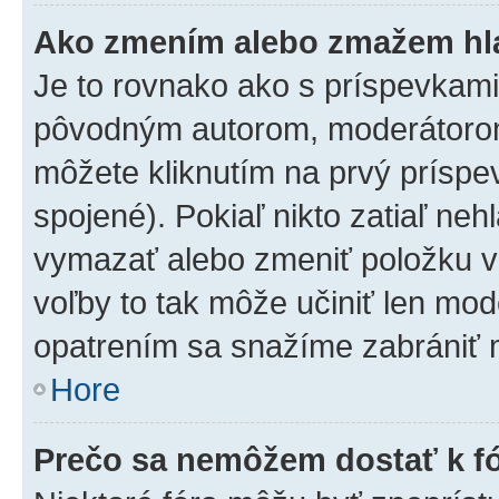
Ako zmením alebo zmažem hl
Je to rovnako ako s príspevkam
pôvodným autorom, moderátorom
môžete kliknutím na prvý príspe
spojené). Pokiaľ nikto zatiaľ neh
vymazať alebo zmeniť položku v
voľby to tak môže učiniť len mod
opatrením sa snažíme zabrániť m
Hore
Prečo sa nemôžem dostať k f