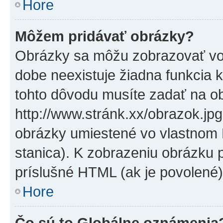
Hore
Môžem pridávať obrázky?
Obrázky sa môžu zobrazovať vo
dobe neexistuje žiadna funkcia 
tohto dôvodu musíte zadať na o
http://www.stránk.xx/obrazok.jp
obrázky umiestené vo vlastnom P
stanica). K zobrazeniu obrázku 
príslušné HTML (ak je povolené)
Hore
Čo sú to Globálne oznámenia