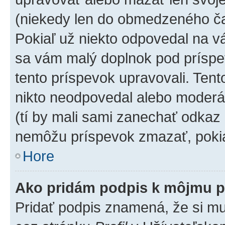
(niekedy len do obmedzeného čas
Pokiaľ už niekto odpovedal na vá
sa vám malý doplnok pod príspev
tento príspevok upravovali. Tento
nikto neodpovedal alebo moderáto
(tí by mali sami zanechať odkaz 
nemôžu príspevok zmazať, pokia
Hore
Ako pridám podpis k môjmu p
Pridať podpis znamená, že si mus