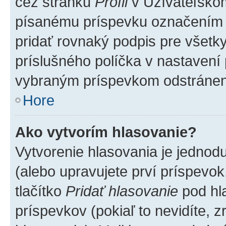
cez stránku
Profil
v Užívateľskom
písanému príspevku označením
pridať rovnaký podpis pre všet
príslušného políčka v nastavení 
vybraným príspevkom odstránen
Hore
Ako vytvorím hlasovanie?
Vytvorenie hlasovania je jednod
(alebo upravujete prví príspevok,
tlačítko
Pridať hlasovanie
pod hl
príspevkov (pokiaľ to nevidíte,