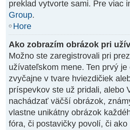
preklad vytvorte sami. Pre viac 
Group
.
Hore
Ako zobrazím obrázok pri už
Možno ste zaregistrovali pri pre
užívateľskom mene. Ten prvý je
zvyčajne v tvare hviezdičiek ale
príspevkov ste už pridali, alebo
nachádzať väčší obrázok, známy 
vlastne unikátny obrázok každého
fóra, či postavičky povolí, či ak