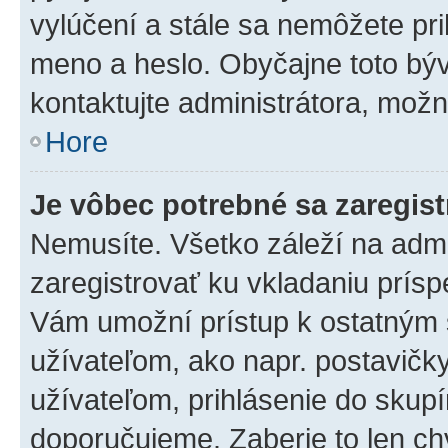
vylúčení a stále sa nemôžete prih
meno a heslo. Obyčajne toto býva
kontaktujte administrátora, mož
Hore
Je vôbec potrebné sa zaregis
Nemusíte. Všetko záleží na admin
zaregistrovať ku vkladaniu prís
Vám umožní prístup k ostatný
užívateľom, ako napr. postavičk
užívateľom, prihlásenie do skupí
doporučujeme. Zaberie to len chv