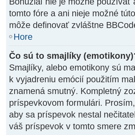
Bohužiaľ nie je možné používať
tomto fóre a ani nieje možné tú
môže definovať zvláštne BBCod
Hore
Čo sú to smajlíky (emotikony)
Smajlíky, alebo emotikony sú mal
k vyjadreniu emócií použitím mal
znamená smutný. Kompletný zozn
príspevkovom formulári. Prosím,
aby sa príspevok nestal nečitat
váš príspevok v tomto smere zm