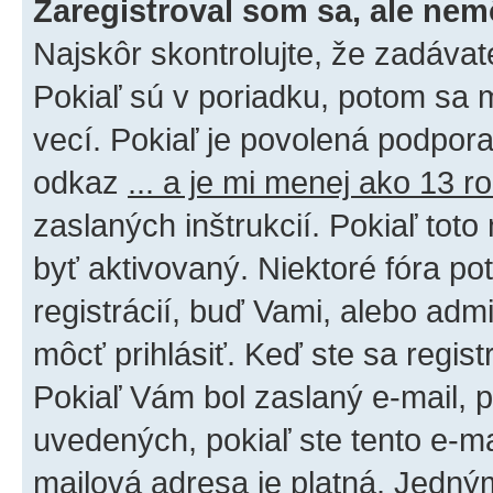
Zaregistroval som sa, ale nem
Najskôr skontrolujte, že zadáva
Pokiaľ sú v poriadku, potom sa 
vecí. Pokiaľ je povolená podpora 
odkaz
... a je mi menej ako 13 r
zaslaných inštrukcií. Pokiaľ toto
byť aktivovaný. Niektoré fóra po
registrácií, buď Vami, alebo adm
môcť prihlásiť. Keď ste sa regist
Pokiaľ Vám bol zaslaný e-mail, p
uvedených, pokiaľ ste tento e-mai
mailová adresa je platná. Jedný