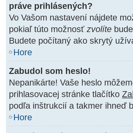
práve prihlásených?
Vo Vašom nastavení nájdete m
pokiaľ túto možnosť
zvolíte
budet
Budete počítaný ako skrytý užíva
Hore
Zabudol som heslo!
Nepanikárte! Vaše heslo môžeme 
prihlasovacej stránke tlačítko
Za
podľa inštrukcií a takmer ihneď 
Hore