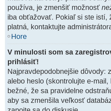
používa, je zmenšiť možnosť
ne
iba obťažovať. Pokiaľ si ste istí,
platná, kontaktujte administrátora
Hore
V minulosti som sa zaregistro
prihlásiť!
Najpravdepodobnejšie dôvody: z
alebo heslo (skontrolujte e-mail, k
bežné, že sa pravidelne odstraňuj
aby sa zmenšila veľkosť databáz
zapojte sa do diskusie.