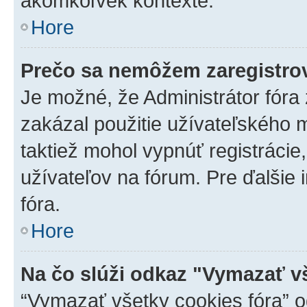
akomkoľvek kontexte.
Hore
Prečo sa nemôžem zaregistro
Je možné, že Administrátor fóra
zakázal použitie užívateľského me
taktiež mohol vypnúť registrácie
užívateľov na fórum. Pre ďalšie 
fóra.
Hore
Na čo slúži odkaz "Vymazať v
“Vymazať všetky cookies fóra” o