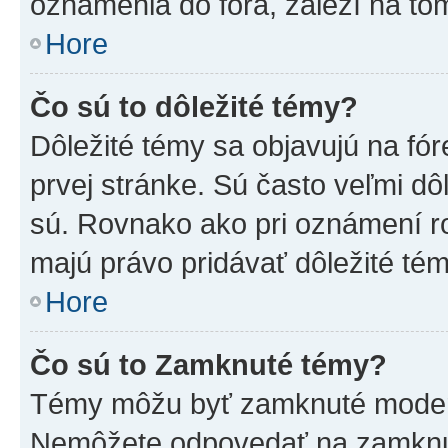
oznámenia do fóra, záleží na tom
Hore
Čo sú to dôležité témy?
Dôležité témy sa objavujú na f
prvej stránke. Sú často veľmi dôl
sú. Rovnako ako pri oznámení roz
majú právo pridávať dôležité tém
Hore
Čo sú to Zamknuté témy?
Témy môžu byť zamknuté moderá
Nemôžete odpovedať na zamknut