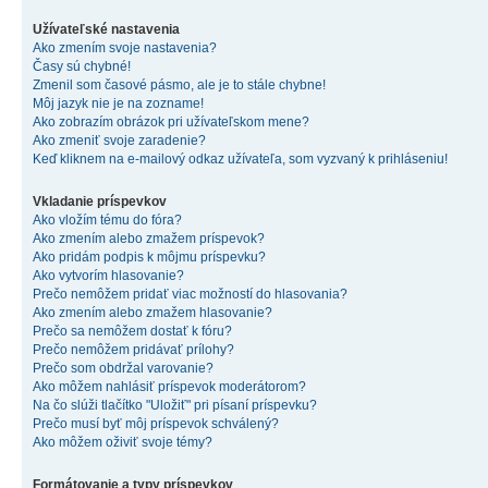
Užívateľské nastavenia
Ako zmením svoje nastavenia?
Časy sú chybné!
Zmenil som časové pásmo, ale je to stále chybne!
Môj jazyk nie je na zozname!
Ako zobrazím obrázok pri užívateľskom mene?
Ako zmeniť svoje zaradenie?
Keď kliknem na e-mailový odkaz užívateľa, som vyzvaný k prihláseniu!
Vkladanie príspevkov
Ako vložím tému do fóra?
Ako zmením alebo zmažem príspevok?
Ako pridám podpis k môjmu príspevku?
Ako vytvorím hlasovanie?
Prečo nemôžem pridať viac možností do hlasovania?
Ako zmením alebo zmažem hlasovanie?
Prečo sa nemôžem dostať k fóru?
Prečo nemôžem pridávať prílohy?
Prečo som obdržal varovanie?
Ako môžem nahlásiť príspevok moderátorom?
Na čo slúži tlačítko "Uložiť" pri písaní príspevku?
Prečo musí byť môj príspevok schválený?
Ako môžem oživiť svoje témy?
Formátovanie a typy príspevkov