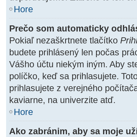
Hore
Prečo som automaticky odhl
Pokiaľ nezaškrtnete tlačítko
Prih
budete prihlásený len počas prác
Vášho účtu niekým iným. Aby ste 
políčko, keď sa prihlasujete. T
prihlasujete z verejného počítača,
kaviarne, na univerzite atď.
Hore
Ako zabránim, aby sa moje už