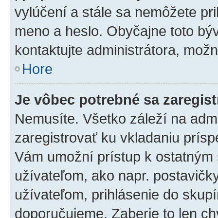
vylúčení a stále sa nemôžete prih
meno a heslo. Obyčajne toto býva
kontaktujte administrátora, mož
Hore
Je vôbec potrebné sa zaregis
Nemusíte. Všetko záleží na admin
zaregistrovať ku vkladaniu prís
Vám umožní prístup k ostatný
užívateľom, ako napr. postavičk
užívateľom, prihlásenie do skupí
doporučujeme. Zaberie to len chv