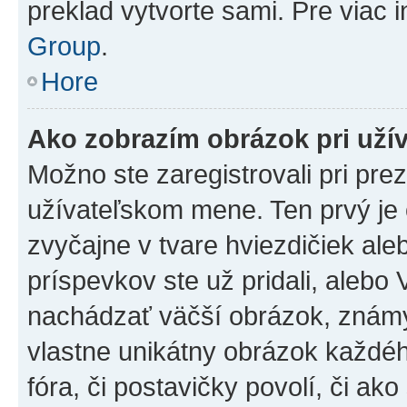
preklad vytvorte sami. Pre viac 
Group
.
Hore
Ako zobrazím obrázok pri už
Možno ste zaregistrovali pri pre
užívateľskom mene. Ten prvý je
zvyčajne v tvare hviezdičiek ale
príspevkov ste už pridali, alebo
nachádzať väčší obrázok, známy 
vlastne unikátny obrázok každého
fóra, či postavičky povolí, či ak