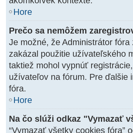
akomkoľvek kontexte.
Hore
Prečo sa nemôžem zaregistro
Je možné, že Administrátor fóra
zakázal použitie užívateľského me
taktiež mohol vypnúť registrácie
užívateľov na fórum. Pre ďalšie 
fóra.
Hore
Na čo slúži odkaz "Vymazať v
“Vymazať všetky cookies fóra” o