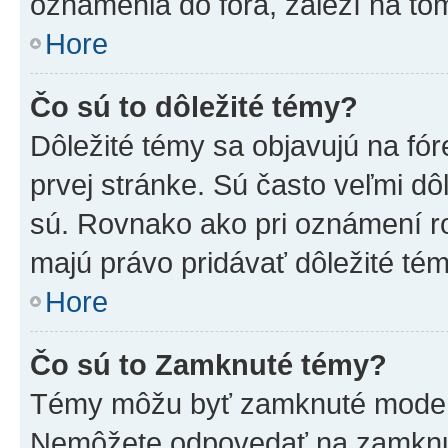
oznámenia do fóra, záleží na tom
Hore
Čo sú to dôležité témy?
Dôležité témy sa objavujú na f
prvej stránke. Sú často veľmi dôl
sú. Rovnako ako pri oznámení roz
majú právo pridávať dôležité tém
Hore
Čo sú to Zamknuté témy?
Témy môžu byť zamknuté moderá
Nemôžete odpovedať na zamknut