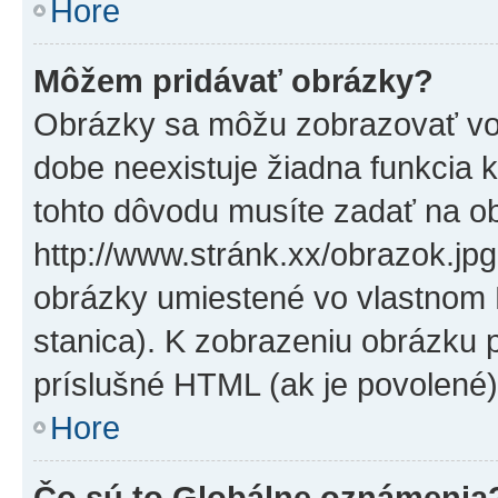
Hore
Môžem pridávať obrázky?
Obrázky sa môžu zobrazovať vo
dobe neexistuje žiadna funkcia 
tohto dôvodu musíte zadať na o
http://www.stránk.xx/obrazok.jp
obrázky umiestené vo vlastnom P
stanica). K zobrazeniu obrázku 
príslušné HTML (ak je povolené)
Hore
Čo sú to Globálne oznámenia