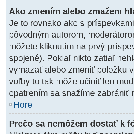
Ako zmením alebo zmažem hl
Je to rovnako ako s príspevkam
pôvodným autorom, moderátorom
môžete kliknutím na prvý príspe
spojené). Pokiaľ nikto zatiaľ neh
vymazať alebo zmeniť položku v
voľby to tak môže učiniť len mod
opatrením sa snažíme zabrániť m
Hore
Prečo sa nemôžem dostať k f