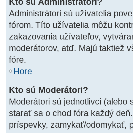
Kto sú Administrátori?
Administrátori sú užívatelia pov
fórom. Títo užívatelia môžu kont
zakazovania užívateľov, vytvára
moderátorov, atď. Majú taktiež
fóre.
Hore
Kto sú Moderátori?
Moderátori sú jednotlivci (alebo 
starať sa o chod fóra každý deň
príspevky, zamykať/odomykať, p