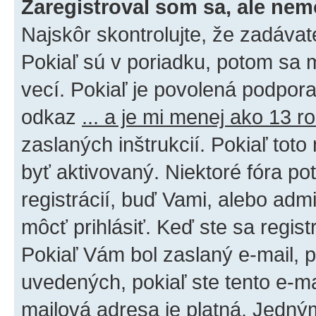
Zaregistroval som sa, ale nem
Najskôr skontrolujte, že zadáva
Pokiaľ sú v poriadku, potom sa 
vecí. Pokiaľ je povolená podpora 
odkaz
... a je mi menej ako 13 r
zaslaných inštrukcií. Pokiaľ toto
byť aktivovaný. Niektoré fóra po
registrácií, buď Vami, alebo adm
môcť prihlásiť. Keď ste sa regist
Pokiaľ Vám bol zaslaný e-mail, p
uvedených, pokiaľ ste tento e-mai
mailová adresa je platná. Jedný