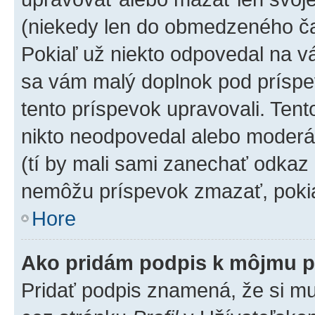
(niekedy len do obmedzeného čas
Pokiaľ už niekto odpovedal na vá
sa vám malý doplnok pod príspev
tento príspevok upravovali. Tento
nikto neodpovedal alebo moderáto
(tí by mali sami zanechať odkaz 
nemôžu príspevok zmazať, pokia
Hore
Ako pridám podpis k môjmu p
Pridať podpis znamená, že si mus