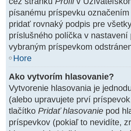
cez stránku
Profil
v Užívateľskom
písanému príspevku označením
pridať rovnaký podpis pre všet
príslušného políčka v nastavení 
vybraným príspevkom odstránen
Hore
Ako vytvorím hlasovanie?
Vytvorenie hlasovania je jednod
(alebo upravujete prví príspevok,
tlačítko
Pridať hlasovanie
pod hl
príspevkov (pokiaľ to nevidíte,