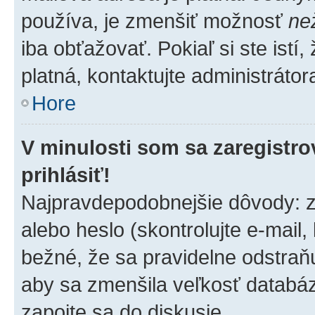
používa, je zmenšiť možnosť
ne
iba obťažovať. Pokiaľ si ste istí,
platná, kontaktujte administrátora
Hore
V minulosti som sa zaregistro
prihlásiť!
Najpravdepodobnejšie dôvody: z
alebo heslo (skontrolujte e-mail, k
bežné, že sa pravidelne odstraňuj
aby sa zmenšila veľkosť databáz
zapojte sa do diskusie.