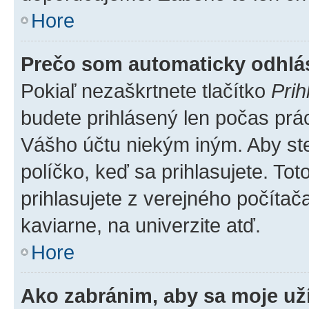
Hore
Prečo som automaticky odhl
Pokiaľ nezaškrtnete tlačítko
Prih
budete prihlásený len počas prác
Vášho účtu niekým iným. Aby ste 
políčko, keď sa prihlasujete. T
prihlasujete z verejného počítača,
kaviarne, na univerzite atď.
Hore
Ako zabránim, aby sa moje už