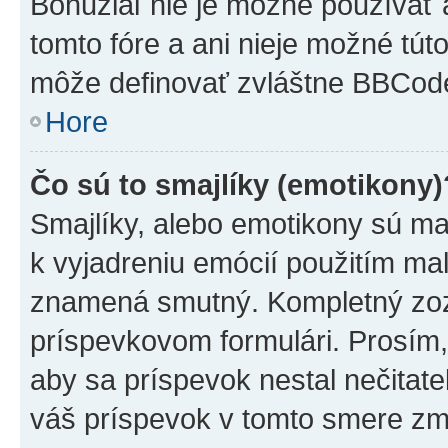
Bohužiaľ nie je možné používať
tomto fóre a ani nieje možné tú
môže definovať zvláštne BBCod
Hore
Čo sú to smajlíky (emotikony)
Smajlíky, alebo emotikony sú mal
k vyjadreniu emócií použitím mal
znamená smutný. Kompletný zozn
príspevkovom formulári. Prosím,
aby sa príspevok nestal nečitat
váš príspevok v tomto smere zm