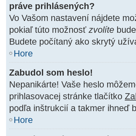
práve prihlásených?
Vo Vašom nastavení nájdete m
pokiaľ túto možnosť
zvolíte
budet
Budete počítaný ako skrytý užíva
Hore
Zabudol som heslo!
Nepanikárte! Vaše heslo môžeme 
prihlasovacej stránke tlačítko
Za
podľa inštrukcií a takmer ihneď 
Hore