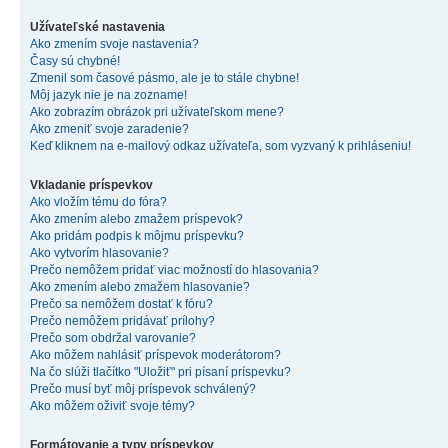
Užívateľské nastavenia
Ako zmením svoje nastavenia?
Časy sú chybné!
Zmenil som časové pásmo, ale je to stále chybne!
Môj jazyk nie je na zozname!
Ako zobrazím obrázok pri užívateľskom mene?
Ako zmeniť svoje zaradenie?
Keď kliknem na e-mailový odkaz užívateľa, som vyzvaný k prihláseniu!
Vkladanie príspevkov
Ako vložím tému do fóra?
Ako zmením alebo zmažem príspevok?
Ako pridám podpis k môjmu príspevku?
Ako vytvorím hlasovanie?
Prečo nemôžem pridať viac možností do hlasovania?
Ako zmením alebo zmažem hlasovanie?
Prečo sa nemôžem dostať k fóru?
Prečo nemôžem pridávať prílohy?
Prečo som obdržal varovanie?
Ako môžem nahlásiť príspevok moderátorom?
Na čo slúži tlačítko "Uložiť" pri písaní príspevku?
Prečo musí byť môj príspevok schválený?
Ako môžem oživiť svoje témy?
Formátovanie a typy príspevkov