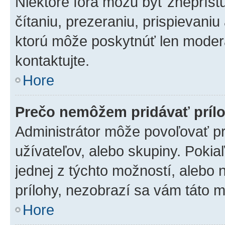
Niektoré fóra môžu byť zneprís
čítaniu, prezeraniu, prispievaniu
ktorú môže poskytnúť len moderát
kontaktujte.
Hore
Prečo nemôžem pridávať príl
Administrátor môže povoľovať pri
užívateľov, alebo skupiny. Poki
jednej z týchto možností, alebo 
prílohy, nezobrazí sa vám táto m
Hore