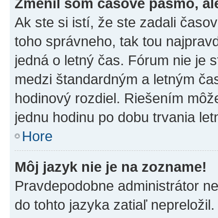
Zmenil som časové pásmo, ale 
Ak ste si istí, že ste zadali čas
toho správneho, tak tou najpra
jedná o letný čas. Fórum nie je 
medzi štandardným a letným čas
hodinový rozdiel. Riešením môž
jednu hodinu po dobu trvania le
Hore
Môj jazyk nie je na zozname!
Pravdepodobne administrátor nena
do tohto jazyka zatiaľ nepreložil