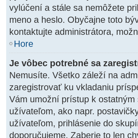
vylúčení a stále sa nemôžete prih
meno a heslo. Obyčajne toto býva
kontaktujte administrátora, mož
Hore
Je vôbec potrebné sa zaregis
Nemusíte. Všetko záleží na admin
zaregistrovať ku vkladaniu prís
Vám umožní prístup k ostatný
užívateľom, ako napr. postavičk
užívateľom, prihlásenie do skupí
doporučujeme. Zaberie to len chv