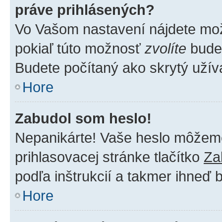
práve prihlásených?
Vo Vašom nastavení nájdete m
pokiaľ túto možnosť
zvolíte
budet
Budete počítaný ako skrytý užíva
Hore
Zabudol som heslo!
Nepanikárte! Vaše heslo môžeme 
prihlasovacej stránke tlačítko
Za
podľa inštrukcií a takmer ihneď 
Hore