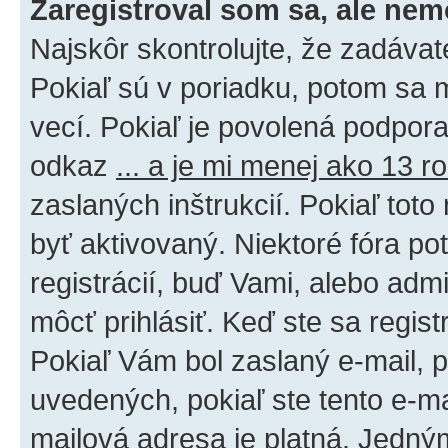
Zaregistroval som sa, ale nem
Najskôr skontrolujte, že zadáva
Pokiaľ sú v poriadku, potom sa 
vecí. Pokiaľ je povolená podpora 
odkaz
... a je mi menej ako 13 r
zaslaných inštrukcií. Pokiaľ toto
byť aktivovaný. Niektoré fóra po
registrácií, buď Vami, alebo adm
môcť prihlásiť. Keď ste sa regist
Pokiaľ Vám bol zaslaný e-mail, p
uvedených, pokiaľ ste tento e-mai
mailová adresa je platná. Jedný