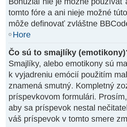
Bohužiaľ nie je možné používať
tomto fóre a ani nieje možné tú
môže definovať zvláštne BBCod
Hore
Čo sú to smajlíky (emotikony)
Smajlíky, alebo emotikony sú mal
k vyjadreniu emócií použitím mal
znamená smutný. Kompletný zozn
príspevkovom formulári. Prosím,
aby sa príspevok nestal nečitat
váš príspevok v tomto smere zm