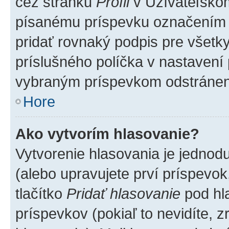
cez stránku
Profil
v Užívateľskom
písanému príspevku označením
pridať rovnaký podpis pre všet
príslušného políčka v nastavení 
vybraným príspevkom odstránen
Hore
Ako vytvorím hlasovanie?
Vytvorenie hlasovania je jednod
(alebo upravujete prví príspevok,
tlačítko
Pridať hlasovanie
pod hl
príspevkov (pokiaľ to nevidíte,