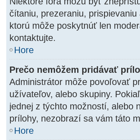
Niektoré fóra môžu byť zneprís
čítaniu, prezeraniu, prispievaniu
ktorú môže poskytnúť len moderát
kontaktujte.
Hore
Prečo nemôžem pridávať príl
Administrátor môže povoľovať pri
užívateľov, alebo skupiny. Poki
jednej z týchto možností, alebo 
prílohy, nezobrazí sa vám táto m
Hore