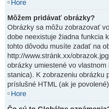
Hore
Môžem pridávať obrázky?
Obrázky sa môžu zobrazovať vo
dobe neexistuje žiadna funkcia 
tohto dôvodu musíte zadať na o
http://www.stránk.xx/obrazok.jp
obrázky umiestené vo vlastnom P
stanica). K zobrazeniu obrázku 
príslušné HTML (ak je povolené)
Hore
Čo sú to Globálne oznámenia