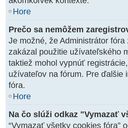
akomkoľvek kontexte.
Hore
Prečo sa nemôžem zaregistro
Je možné, že Administrátor fóra
zakázal použitie užívateľského me
taktiež mohol vypnúť registrácie
užívateľov na fórum. Pre ďalšie 
fóra.
Hore
Na čo slúži odkaz "Vymazať v
“Vymazať všetky cookies fóra” o