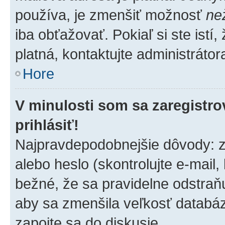
používa, je zmenšiť možnosť
ne
iba obťažovať. Pokiaľ si ste istí,
platná, kontaktujte administrátora
Hore
V minulosti som sa zaregistro
prihlásiť!
Najpravdepodobnejšie dôvody: z
alebo heslo (skontrolujte e-mail, k
bežné, že sa pravidelne odstraňuj
aby sa zmenšila veľkosť databáz
zapojte sa do diskusie.