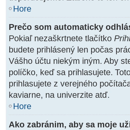
Hore
Prečo som automaticky odhl
Pokiaľ nezaškrtnete tlačítko
Prih
budete prihlásený len počas prác
Vášho účtu niekým iným. Aby ste 
políčko, keď sa prihlasujete. T
prihlasujete z verejného počítača,
kaviarne, na univerzite atď.
Hore
Ako zabránim, aby sa moje už