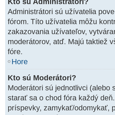
Kto sú Administrátori?
Administrátori sú užívatelia pov
fórom. Títo užívatelia môžu kont
zakazovania užívateľov, vytvára
moderátorov, atď. Majú taktiež
fóre.
Hore
Kto sú Moderátori?
Moderátori sú jednotlivci (alebo 
starať sa o chod fóra každý deň
príspevky, zamykať/odomykať, p