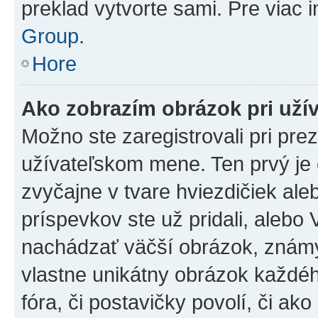
preklad vytvorte sami. Pre viac 
Group
.
Hore
Ako zobrazím obrázok pri už
Možno ste zaregistrovali pri pre
užívateľskom mene. Ten prvý je
zvyčajne v tvare hviezdičiek ale
príspevkov ste už pridali, alebo
nachádzať väčší obrázok, známy 
vlastne unikátny obrázok každého
fóra, či postavičky povolí, či ak