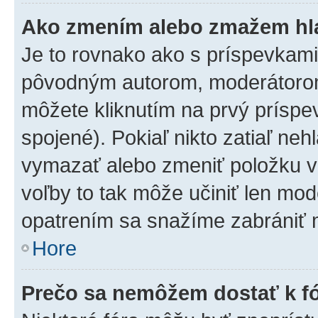
Ako zmením alebo zmažem hl
Je to rovnako ako s príspevkam
pôvodným autorom, moderátorom
môžete kliknutím na prvý príspe
spojené). Pokiaľ nikto zatiaľ neh
vymazať alebo zmeniť položku v
voľby to tak môže učiniť len mod
opatrením sa snažíme zabrániť m
Hore
Prečo sa nemôžem dostať k f