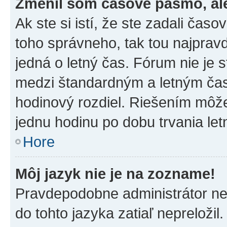
Zmenil som časové pásmo, ale 
Ak ste si istí, že ste zadali čas
toho správneho, tak tou najpra
jedná o letný čas. Fórum nie je 
medzi štandardným a letným čas
hodinový rozdiel. Riešením môž
jednu hodinu po dobu trvania le
Hore
Môj jazyk nie je na zozname!
Pravdepodobne administrátor nena
do tohto jazyka zatiaľ nepreložil