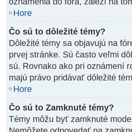
oznámenia do fóra, záleží na tom
Hore
Čo sú to dôležité témy?
Dôležité témy sa objavujú na f
prvej stránke. Sú často veľmi dôl
sú. Rovnako ako pri oznámení roz
majú právo pridávať dôležité tém
Hore
Čo sú to Zamknuté témy?
Témy môžu byť zamknuté moderá
Nemôžete odpovedať na zamknut