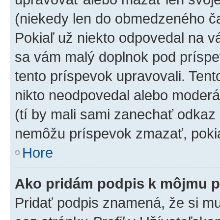
(niekedy len do obmedzeného čas
Pokiaľ už niekto odpovedal na vá
sa vám malý doplnok pod príspev
tento príspevok upravovali. Tento
nikto neodpovedal alebo moderáto
(tí by mali sami zanechať odkaz 
nemôžu príspevok zmazať, pokia
Hore
Ako pridám podpis k môjmu p
Pridať podpis znamená, že si mus