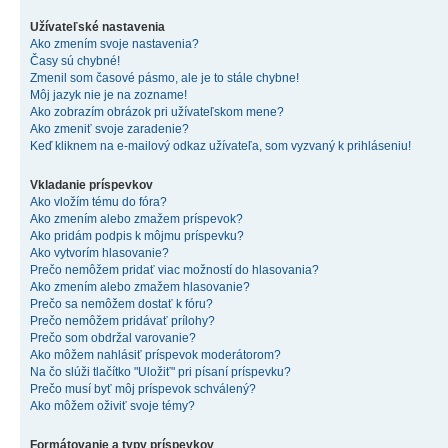
Užívateľské nastavenia
Ako zmením svoje nastavenia?
Časy sú chybné!
Zmenil som časové pásmo, ale je to stále chybne!
Môj jazyk nie je na zozname!
Ako zobrazím obrázok pri užívateľskom mene?
Ako zmeniť svoje zaradenie?
Keď kliknem na e-mailový odkaz užívateľa, som vyzvaný k prihláseniu!
Vkladanie príspevkov
Ako vložím tému do fóra?
Ako zmením alebo zmažem príspevok?
Ako pridám podpis k môjmu príspevku?
Ako vytvorím hlasovanie?
Prečo nemôžem pridať viac možností do hlasovania?
Ako zmením alebo zmažem hlasovanie?
Prečo sa nemôžem dostať k fóru?
Prečo nemôžem pridávať prílohy?
Prečo som obdržal varovanie?
Ako môžem nahlásiť príspevok moderátorom?
Na čo slúži tlačítko "Uložiť" pri písaní príspevku?
Prečo musí byť môj príspevok schválený?
Ako môžem oživiť svoje témy?
Formátovanie a typy príspevkov