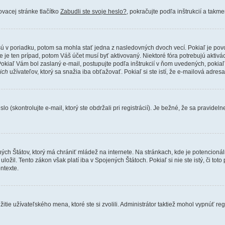
vacej stránke tlačítko
Zabudli ste svoje heslo?
, pokračujte podľa inštrukcií a takm
ú v poriadku, potom sa mohla stať jedna z nasledovných dvoch vecí. Pokiaľ je povo
e je ten prípad, potom Váš účet musí byť aktivovaný. Niektoré fóra potrebujú aktivá
 Pokiaľ Vám bol zaslaný e-mail, postupujte podľa inštrukcií v ňom uvedených, pokiaľ 
ich
užívateľov, ktorý sa snažia iba obťažovať. Pokiaľ si ste istí, že e-mailová adresa,
kontrolujte e-mail, ktorý ste obdržali pri registrácií). Je bežné, že sa pravidelne
ných Štátov, ktorý má chrániť mládež na internete. Na stránkach, kde je potencion
ložil. Tento zákon však platí iba v Spojených Štátoch. Pokiaľ si nie ste istý, či t
ntexte.
tie užívateľského mena, ktoré ste si zvolili. Administrátor taktiež mohol vypnúť reg