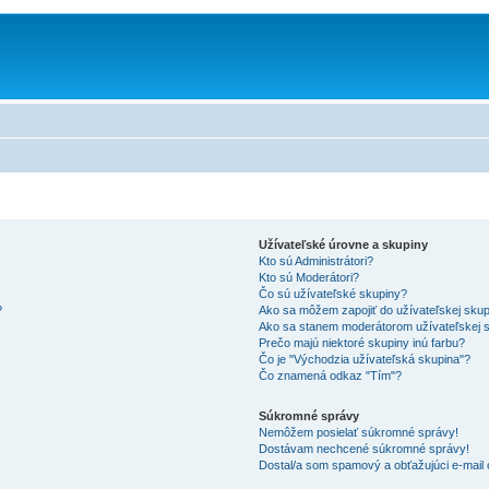
Užívateľské úrovne a skupiny
Kto sú Administrátori?
Kto sú Moderátori?
Čo sú užívateľské skupiny?
?
Ako sa môžem zapojiť do užívateľskej sku
Ako sa stanem moderátorom užívateľskej 
Prečo majú niektoré skupiny inú farbu?
Čo je "Východzia užívateľská skupina"?
Čo znamená odkaz "Tím"?
Súkromné správy
Nemôžem posielať súkromné správy!
Dostávam nechcené súkromné správy!
Dostal/a som spamový a obťažujúci e-mail o