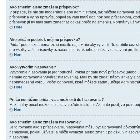
Ako zmením alebo zmažem príspevok?
V prípade, že nie ste moderátor alebo administrátor, tak môžete upravovať a
príspevok a vy ho upravíte, objaví sa vám malý doplnok pod príspevkom, ktorí 
príspevok (tí by mali sami zanechať odkaz prečo ho zmenili). Normálny užív
Hore
Ako pridám podpis k môjmu príspevku?
Pridať podpis znamená, že si musíte najprv nie aký vytvoriť. To urobíte cez s
pre všetky vaše príspevky označením príslušného políčka v nastavení profil
Hore
Ako vytvorím hlasovanie?
Vytvorenie hlasovania je jednoduché. Pokiaľ pridáte nový príspevok (alebo upr
nemáte oprávnenie vytvárať hlasovania). Mali by ste zadať názov ankety a p
neobmedzenú voľbu. Počet odpovedí, ktoré môžete zadať, určuje Administráto
Hore
Prečo nemôžem pridať viac možností do hlasovania?
Maximálny počet možností nastavuje Administrátor. Ak máte pocit, že potrebuje
Hore
Ako zmením alebo zmažem hlasovanie?
Je to rovnako ako s príspevkami, hlasovania môžu byť upravované pôvodným a
nehlasoval, pokiaľ užívatelia môžu vymazať alebo zmeniť položku v hlasovaní
hlasovania.