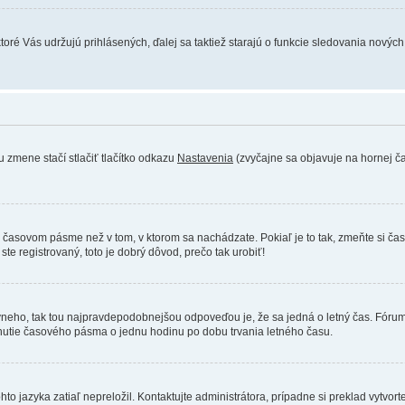
toré Vás udržujú prihlásených, ďalej sa taktiež starajú o funkcie sledovania novýc
 zmene stačí stlačiť tlačítko odkazu
Nastavenia
(zvyčajne sa objavuje na hornej čas
nom časovom pásme než v tom, v ktorom sa nachádzate. Pokiaľ je to tak, zmeňte si
te registrovaný, toto je dobrý dôvod, prečo tak urobiť!
správneho, tak tou najpravdepodobnejšou odpoveďou je, že sa jedná o letný čas. Fó
nutie časového pásma o jednu hodinu po dobu trvania letného času.
o jazyka zatiaľ nepreložil. Kontaktujte administrátora, prípadne si preklad vytvorte