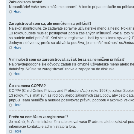
Zabudol som heslo!
Nepanikárte! Vaše heslo môžeme obnoviť. V tomto prípade stlačte na prihlaso
Hore
Zaregistroval som sa, ale nemôžem sa prihlásiť!
Najskôr skontrolujte, že zadávate správne užívateľské meno a heslo. Pokiaľ s
13 rokov
, budete musieť postupovať podľa zaslaných inštrukcií. Pokiaľ toto ni
sa budete môcť prihlásiť. Keď ste sa registrovali, boli by ste k tomu vyzvaný.
Jedným z dôvodov, prečo sa aktivácia používa, je zmenšiť možnosť
nežiaduc
Hore
V minulosti som sa zaregistroval, avšak teraz sa nemôžem prihlásiť!
Najpravdepodobnejšie dôvody: zadali ste chybné užívateľské meno alebo heslo (s
databázy. Skúste sa zaregistrovať znova a zapojte sa do diskusie.
Hore
Čo znamená COPPA?
COPPA (Child Online Privacy and Protection Act) z roku 1998 je zákon Spoje
13 rokov, musí mať súhlas rodičov alebo zákonných zástupcov, aby tieto data u
phpBB Team nemôže a nebude poskytovať právnu podporu v akomkoľvek ko
Hore
Prečo sa nemôžem zaregistrovať?
Je možné, že Administrátor fóra zablokoval vašu IP adresu alebo zakázal použi
informácie kontaktuje administrátora fóra.
Hore