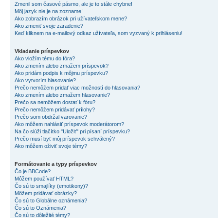
Zmenil som časové pásmo, ale je to stále chybne!
Môj jazyk nie je na zozname!
Ako zobrazím obrázok pri užívateľskom mene?
Ako zmeniť svoje zaradenie?
Keď kliknem na e-mailový odkaz užívateľa, som vyzvaný k prihláseniu!
Vkladanie príspevkov
Ako vložím tému do fóra?
Ako zmením alebo zmažem príspevok?
Ako pridám podpis k môjmu príspevku?
Ako vytvorím hlasovanie?
Prečo nemôžem pridať viac možností do hlasovania?
Ako zmením alebo zmažem hlasovanie?
Prečo sa nemôžem dostať k fóru?
Prečo nemôžem pridávať prílohy?
Prečo som obdržal varovanie?
Ako môžem nahlásiť príspevok moderátorom?
Na čo slúži tlačítko "Uložiť" pri písaní príspevku?
Prečo musí byť môj príspevok schválený?
Ako môžem oživiť svoje témy?
Formátovanie a typy príspevkov
Čo je BBCode?
Môžem používať HTML?
Čo sú to smajlíky (emotikony)?
Môžem pridávať obrázky?
Čo sú to Globálne oznámenia?
Čo sú to Oznámenia?
Čo sú to dôležité témy?