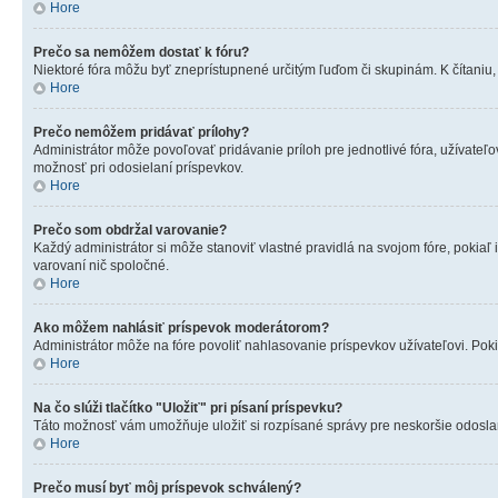
Hore
Prečo sa nemôžem dostať k fóru?
Niektoré fóra môžu byť zneprístupnené určitým ľuďom či skupinám. K čítaniu, p
Hore
Prečo nemôžem pridávať prílohy?
Administrátor môže povoľovať pridávanie príloh pre jednotlivé fóra, užívateľo
možnosť pri odosielaní príspevkov.
Hore
Prečo som obdržal varovanie?
Každý administrátor si môže stanoviť vlastné pravidlá na svojom fóre, pokia
varovaní nič spoločné.
Hore
Ako môžem nahlásiť príspevok moderátorom?
Administrátor môže na fóre povoliť nahlasovanie príspevkov užívateľovi. Poki
Hore
Na čo slúži tlačítko "Uložiť" pri písaní príspevku?
Táto možnosť vám umožňuje uložiť si rozpísané správy pre neskoršie odoslani
Hore
Prečo musí byť môj príspevok schválený?