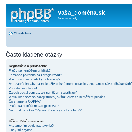
vaša_doména.sk
Všetko o rally
Obsah fóra
Často kladené otázky
Registrácia a prihlásenie
Prečo sa nemôžem prihlásiť?
Je vôbec potrebné sa zaregistrovať?
Prečo som automaticky odhlásený?
Ako zabránim, aby sa moje užívateľské meno objavilo v zozname práve prihlásených
Zabudol som heslo!
Zaregistroval som sa, ale nemôžem sa prihlásiť!
V minulosti som sa zaregistroval, avšak teraz sa nemôžem prihlásiť!
Čo znamená COPPA?
Prečo sa nemôžem zaregistrovať?
Na čo slúži odkaz "Vymazať všetky cookies fóra"?
Užívateľské nastavenia
Ako zmením svoje nastavenia?
Časy sú chybné!