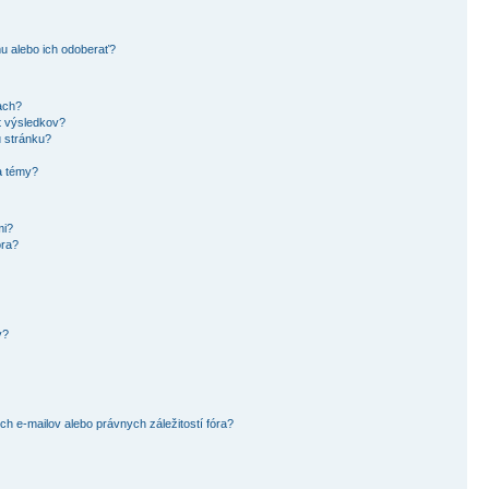
u alebo ich odoberať?
ach?
t výsledkov?
u stránku?
a témy?
mi?
óra?
y?
 e-mailov alebo právnych záležitostí fóra?