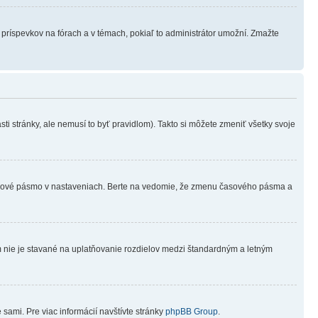
h príspevkov na fórach a v témach, pokiaľ to administrátor umožní. Zmažte
ti stránky, ale nemusí to byť pravidlom). Takto si môžete zmeniť všetky svoje
 časové pásmo v nastaveniach. Berte na vedomie, že zmenu časového pásma a
rum nie je stavané na uplatňovanie rozdielov medzi štandardným a letným
 sami. Pre viac informácií navštívte stránky
phpBB Group
.