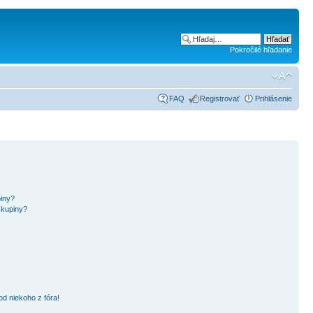
Pokročilé hľadanie
FAQ
Registrovať
Prihlásenie
piny?
skupiny?
d niekoho z fóra!