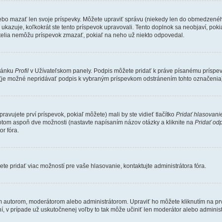
lebo mazať len svoje príspevky. Môžete upraviť správu (niekedy len do obmedzeného
ukazuje, koľkokrát ste tento príspevok upravovali. Tento doplnok sa neobjaví, poki
atelia nemôžu príspevok zmazať, pokiaľ na neho už niekto odpovedal.
tránku
Profil
v Užívateľskom panely. Podpis môžete pridať k práve písanému prísp
u (je možné nepridávať podpis k vybraným príspevkom odstránením tohto označenia
avujete prví príspevok, pokiaľ môžete) mali by ste vidieť tlačítko
Pridať hlasovani
otom aspoň dve možnosti (nastavte napísaním názov otázky a kliknite na
Pridať od
r fóra.
te pridať viac možností pre vaše hlasovanie, kontaktujte administrátora fóra.
utorom, moderátorom alebo administrátorom. Upraviť ho môžete kliknutím na prvý p
, v prípade už uskutočnenej voľby to tak môže učiniť len moderátor alebo adminis