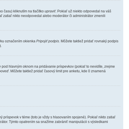
 času) kliknutím na tlačítko
upraviť
. Pokiaľ už niekto odpovedal na váš
aľ zatiaľ nikto neodpovedal alebo moderátor či administrátor zmenili
evku označením okienka
Pripojiť podpis
. Môžete taktiež pridať rovnaký podpis
).
e
pod hlavným oknom na pridávanie príspevkov (pokiaľ to nevidíte, zrejme
poveď
. Môžete taktiež pridať časový limit pre anketu, kde 0 znamená
ríspevok v téme (toto je vždy s hlasovaním spojené). Pokiaľ nikto zatiaľ
trátor. Týmto opatrením sa snažíme zabrániť manipulácii s výsledkami