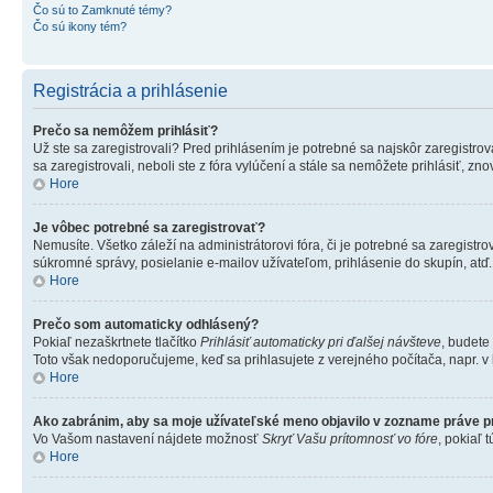
Čo sú to Zamknuté témy?
Čo sú ikony tém?
Registrácia a prihlásenie
Prečo sa nemôžem prihlásiť?
Už ste sa zaregistrovali? Pred prihlásením je potrebné sa najskôr zaregistrov
sa zaregistrovali, neboli ste z fóra vylúčení a stále sa nemôžete prihlásiť, 
Hore
Je vôbec potrebné sa zaregistrovať?
Nemusíte. Všetko záleží na administrátorovi fóra, či je potrebné sa zaregi
súkromné správy, posielanie e-mailov užívateľom, prihlásenie do skupín, atď.
Hore
Prečo som automaticky odhlásený?
Pokiaľ nezaškrtnete tlačítko
Prihlásiť automaticky pri ďalšej návšteve
, budete
Toto však nedoporučujeme, keď sa prihlasujete z verejného počítača, napr. v kn
Hore
Ako zabránim, aby sa moje užívateľské meno objavilo v zozname práve p
Vo Vašom nastavení nájdete možnosť
Skryť Vašu prítomnosť vo fóre
, pokiaľ
Hore