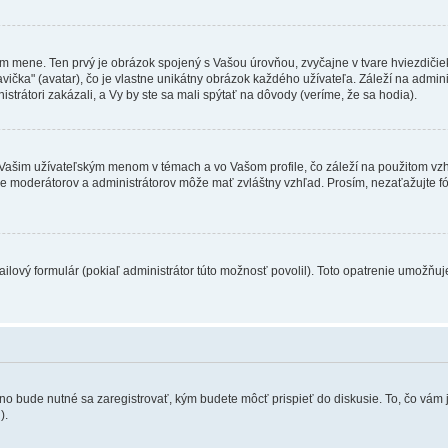
om mene. Ten prvý je obrázok spojený s Vašou úrovňou, zvyčajne v tvare hviezdičiek
ka" (avatar), čo je vlastne unikátny obrázok každého užívateľa. Záleží na administr
strátori zakázali, a Vy by ste sa mali spýtať na dôvody (veríme, že sa hodia).
ašim užívateľským menom v témach a vo Vašom profile, čo záleží na použitom vzhľ
enie moderátorov a administrátorov môže mať zvláštny vzhľad. Prosím, nezaťažujte 
ilový formulár (pokiaľ administrátor túto možnosť povolil). Toto opatrenie umožňuj
no bude nutné sa zaregistrovať, kým budete môcť prispieť do diskusie. To, čo vám 
.
).