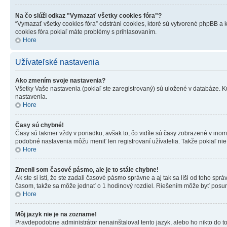
Na čo slúži odkaz "Vymazať všetky cookies fóra"?
“Vymazať všetky cookies fóra” odstráni cookies, ktoré sú vytvorené phpBB a k
cookies fóra pokiaľ máte problémy s prihlasovaním.
Hore
Užívateľské nastavenia
Ako zmením svoje nastavenia?
Všetky Vaše nastavenia (pokiaľ ste zaregistrovaný) sú uložené v databáze. Ku
nastavenia.
Hore
Časy sú chybné!
Časy sú takmer vždy v poriadku, avšak to, čo vidíte sú časy zobrazené v i
podobné nastavenia môžu meniť len registrovaní užívatelia. Takže pokiaľ nie s
Hore
Zmenil som časové pásmo, ale je to stále chybne!
Ak ste si istí, že ste zadali časové pásmo správne a aj tak sa líši od toho 
časom, takže sa môže jednať o 1 hodinový rozdiel. Riešením môže byť posu
Hore
Môj jazyk nie je na zozname!
Pravdepodobne administrátor nenainštaloval tento jazyk, alebo ho nikto do toht