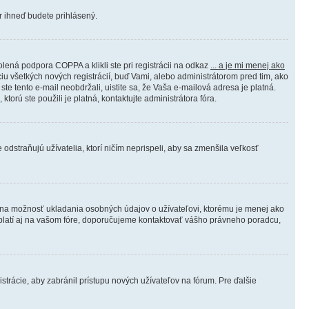
er ihneď budete prihlásený.
lená podpora COPPA a klikli ste pri registrácii na odkaz
... a je mi menej ako
ciu všetkých nových registrácií, buď Vami, alebo administrátorom pred tim, ako
ste tento e-mail neobdržali, uistite sa, že Vaša e-mailová adresa je platná.
 ktorú ste použili je platná, kontaktujte administrátora fóra.
 odstraňujú užívatelia, ktorí ničím neprispeli, aby sa zmenšila veľkosť
álna možnosť ukladania osobných údajov o užívateľovi, ktorému je menej ako
oto platí aj na vašom fóre, doporučujeme kontaktovať vášho právneho poradcu,
istrácie, aby zabránil prístupu nových užívateľov na fórum. Pre ďalšie