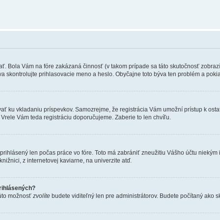
ať. Bola Vám na fóre zakázaná činnosť (v takom prípade sa táto skutočnosť zobrazí)
znova skontrolujte prihlasovacie meno a heslo. Obyčajne toto býva ten problém a poki
strovať ku vkladaniu príspevkov. Samozrejme, že registrácia Vám umožní prístup k 
 Vrele Vám teda registráciu doporučujeme. Zaberie to len chvíľu.
 prihlásený len počas práce vo fóre. Toto má zabrániť zneužitiu Vášho účtu niekým iný
ižnici, z internetovej kaviarne, na univerzite atď.
rihlásených?
 túto možnosť
zvolíte
budete viditeľný len pre administrátorov. Budete počítaný ako sk