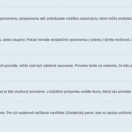
rezeraniu, prispievaniu atď. potrebujete zvláštnu autorizáciu, ktorú môže poskytnúť
v, alebo skupiny. Pokiaľ nemáte dostatočné oprávnenia z jednej z týchto možností, 
ľ ich porušíte, môže vám byť udelené varovanie. Prosíme berte na vedomie, že tot
aľ je táto možnosť povolené, u každého príspevku uvidíte ikonu, ktorá vás privedie 
e. Pre ich opätovné načítanie navštívte Užívateľský panel, kde sú správy uložené