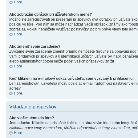
Hore
Ako zobrazím obrázok pri užívateľskom mene?
Možno ste zaregistrovali pri prezeraní príspevkov dva obrázky pri užívateľsk
pozíciu vo fóre. Pod ním sa môže nachádzať väčší obrázok, známy ako "postavič
zobrazia). Pokiaľ nemôžete využívať postavičky, potom práve vtedy toto admini
Hore
Ako zmeniť svoje zaradenie?
Zvyčajne svoje zaradenie zmeniť priamo nemôžete (úrovne sa objavujú pod V
Vami pridaných príspevkov a k identifikácií určitých užívateľov, napr. označ
alebo administrátor potom môže počet Vašich príspevkov znížiť.
Hore
Keď kliknem na e-mailový odkaz užívateľa, som vyzvaný k prihláseniu!
Len zaregistrovaní užívatelia môžu posielať e-mail ľuďom cez nastavený e-ma
adresy.
Hore
Vkladanie príspevkov
Ako vložím tému do fóra?
Jednoducho. Kliknite na príslušné tlačítko na obrazovke fóra alebo témy. Mož
zakladať nové témy v tomto fóre, Môžete odpovedať na témy v tomto fóre, atď
Hore