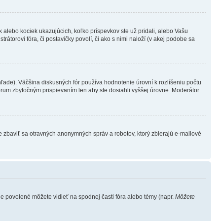
 alebo kociek ukazujúcich, koľko príspevkov ste už pridali, alebo Vašu
átorovi fóra, či postavičky povolí, či ako s nimi naloží (v akej podobe sa
ade). Väčšina diskusných fór používa hodnotenie úrovní k rozlíšeniu počtu
fórum zbytočným prispievaním len aby ste dosiahli vyššej úrovne. Moderátor
e zbaviť sa otravných anonymných správ a robotov, ktorý zbierajú e-mailové
je povolené môžete vidieť na spodnej časti fóra alebo témy (napr.
Môžete