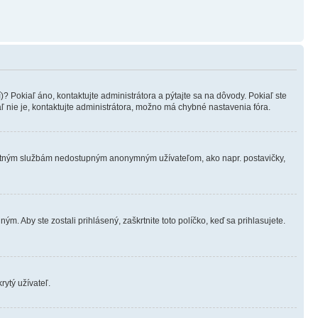
? Pokiaľ áno, kontaktujte administrátora a pýtajte sa na dôvody. Pokiaľ ste
aľ nie je, kontaktujte administrátora, možno má chybné nastavenia fóra.
ostatným službám nedostupným anonymným užívateľom, ako napr. postavičky,
m. Aby ste zostali prihlásený, zaškrtnite toto políčko, keď sa prihlasujete.
rytý užívateľ.