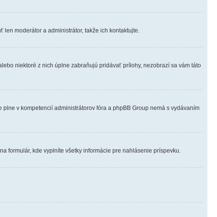
 len moderátor a administrátor, takže ich kontaktujte.
alebo niektoré z nich úplne zabraňujú pridávať prílohy, nezobrazí sa vám táto
o je plne v kompetencií administrátorov fóra a phpBB Group nemá s vydávaním
na formulár, kde vyplníte všetky informácie pre nahlásenie príspevku.
.