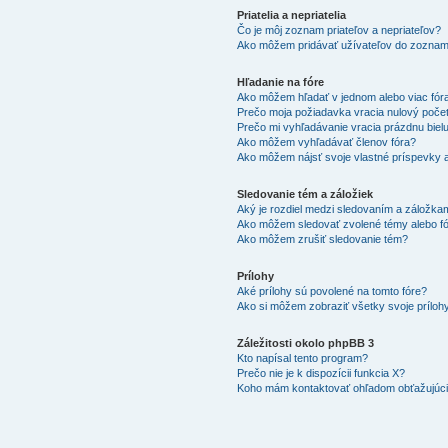
Priatelia a nepriatelia
Čo je môj zoznam priateľov a nepriateľov?
Ako môžem pridávať užívateľov do zoznam
Hľadanie na fóre
Ako môžem hľadať v jednom alebo viac fór
Prečo moja požiadavka vracia nulový poče
Prečo mi vyhľadávanie vracia prázdnu biel
Ako môžem vyhľadávať členov fóra?
Ako môžem nájsť svoje vlastné príspevky 
Sledovanie tém a záložiek
Aký je rozdiel medzi sledovaním a záložka
Ako môžem sledovať zvolené témy alebo f
Ako môžem zrušiť sledovanie tém?
Prílohy
Aké prílohy sú povolené na tomto fóre?
Ako si môžem zobraziť všetky svoje príloh
Záležitosti okolo phpBB 3
Kto napísal tento program?
Prečo nie je k dispozícii funkcia X?
Koho mám kontaktovať ohľadom obťažujúcich